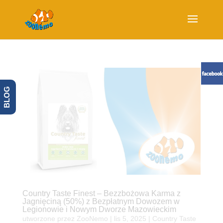
BLOG
Country Taste Finest – Bezzbożowa Karma z
Jagnięciną (50%) z Bezpłatnym Dowozem w
Legionowie i Nowym Dworze Mazowieckim
utworzone przez
ZooNemo
|
lis 5, 2025
|
Country Taste