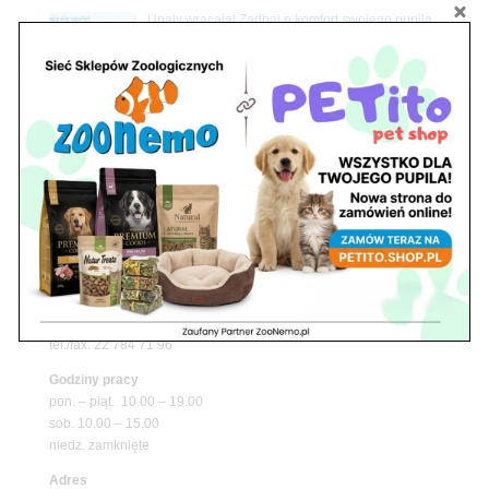
Upały wracają! Zadbaj o komfort swojego pupila
z matami chłodzącymi ZooNemo
Promocje
Petito Pet Shop – Internetowy Sklep Zoologiczny
Online! Wszystko Dla Twojego Pupila | ZooNemo
Z Życia Sklepu
Znajdź nas
Adres
05-120 Legionowo
ul. Piłsudskiego 31,
pawilon 134
tel./fax. 22 784 71 96
Godziny pracy
pon. – piąt. 10.00 – 19.00
sob. 10.00 – 15.00
niedz. zamknięte
Adres