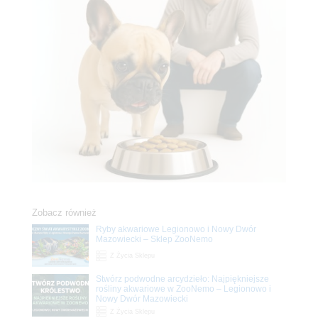
Zobacz również
Ryby akwariowe Legionowo i Nowy Dwór
Mazowiecki – Sklep ZooNemo
Z Życia Sklepu
Stwórz podwodne arcydzieło: Najpiękniejsze
rośliny akwariowe w ZooNemo – Legionowo i
Nowy Dwór Mazowiecki
Z Życia Sklepu