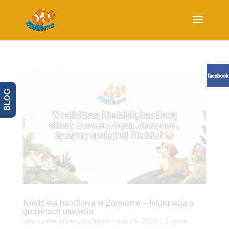
BLOG
Niedziela handlowa w Zoonemo – Informacja o
godzinach otwarcia
utworzone przez
ZooNemo
|
kwi 25, 2026
|
Z życia