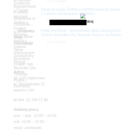
Z Życia Sklepu
Upały wracają! Zadbaj o komfort swojego pupila
z matami chłodzącymi ZooNemo
Promocje
Petito Pet Shop – Internetowy Sklep Zoologiczny
Online! Wszystko Dla Twojego Pupila | ZooNemo
Z Życia Sklepu
Znajdź nas
Adres
05-120 Legionowo
ul. Piłsudskiego 31,
pawilon 134
tel./fax. 22 784 71 96
Godziny pracy
pon. – piąt. 10.00 – 19.00
sob. 10.00 – 15.00
niedz. zamknięte