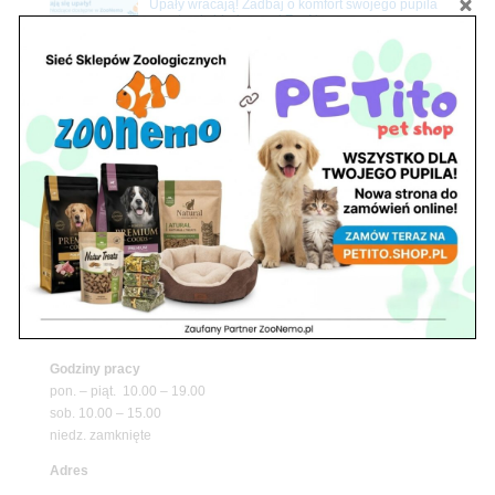
Upały wracają! Zadbaj o komfort swojego pupila
z matami chłodzącymi ZooNemo
Promocje
Petito Pet Shop – Internetowy Sklep Zoologiczny
Online! Wszystko Dla Twojego Pupila | ZooNemo
Z Życia Sklepu
Znajdź nas
Adres
05-120 Legionowo
ul. Piłsudskiego 31,
pawilon 134
tel./fax. 22 784 71 96
Godziny pracy
pon. – piąt. 10.00 – 19.00
sob. 10.00 – 15.00
niedz. zamknięte
Adres