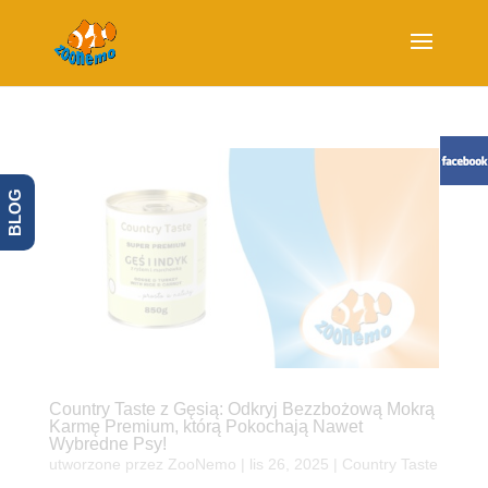
BLOG
Country Taste z Gęsią: Odkryj Bezzbożową Mokrą
Karmę Premium, którą Pokochają Nawet
Wybredne Psy!
utworzone przez
ZooNemo
|
lis 26, 2025
|
Country Taste