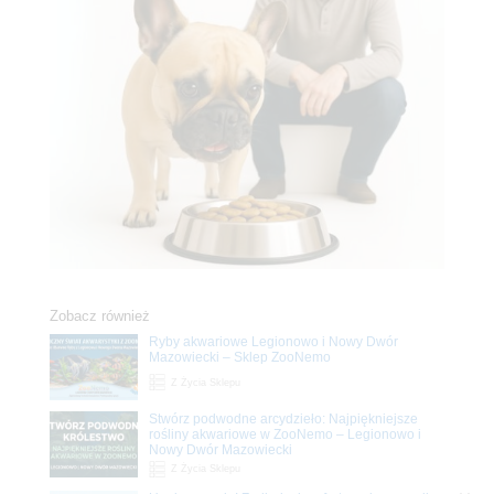
Zobacz również
Ryby akwariowe Legionowo i Nowy Dwór
Mazowiecki – Sklep ZooNemo
Z Życia Sklepu
Stwórz podwodne arcydzieło: Najpiękniejsze
rośliny akwariowe w ZooNemo – Legionowo i
Nowy Dwór Mazowiecki
Z Życia Sklepu