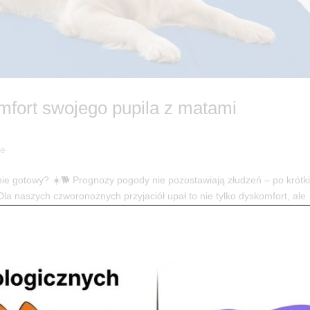
mfort swojego pupila z matami
je
nie gotowy? ☀️🐕 Prognozy pogody nie pozostawiają złudzeń – po krótki
Dla naszych czworonożnych przyjaciół upał to nie tylko dyskomfort, ale