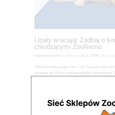
Upały wracają! Zadbaj o ko
chłodzącymi ZooNemo
utworzone przez
ZooNemo
|
lip 9, 2026
|
Promoc
28Nadchodzą gorące dni – czy Twój pies jest na 
przerwie do Polski wracają wysokie temperatury. 
realne zagrożenie przegrzaniem...