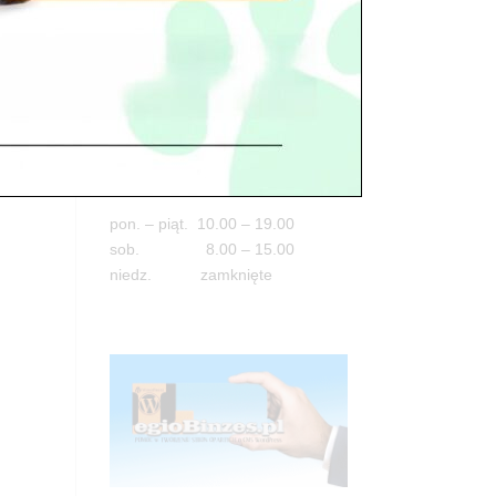
Adres
05-100 Nowy Dwór Mazowiecki
ul. Leśna 2
tel. 503 900 215
Godziny pracy
pon. – piąt. 10.00 – 19.00
sob. 8.00 – 15.00
niedz. zamknięte