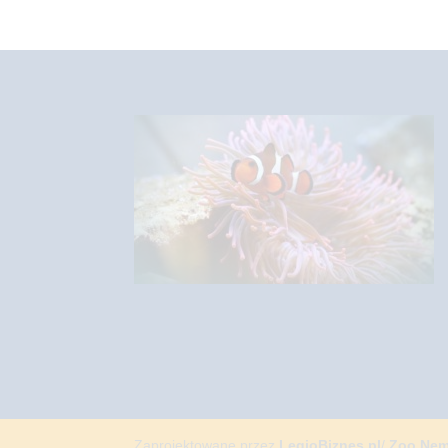
Zaprojektowane przez
LegioBiznes.pl
/
Zoo Ne