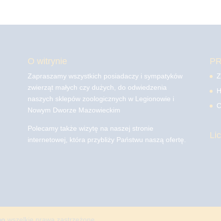
O witrynie
P
Zapraszamy wszystkich posiadaczy i sympatyków
Z
zwierząt małych czy dużych, do odwiedzenia
H
naszych sklepów zoologicznych w Legionowie i
C
Nowym Dworze Mazowieckim
Polecamy także wizytę na naszej stronie
Li
internetowej, która przybliży Państwu naszą ofertę.
mo
wszelkie prawa zastrzeżone