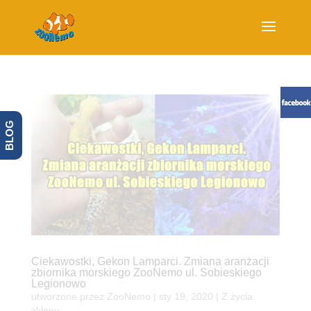
BLOG
Ciekawostki, Gekon Lamparci. Zmiana aranżacji
zbiornika morskiego ZooNemo ul. Sobieskiego
Legionowo
utworzone przez
ZooNemo
|
sty 19, 2020
|
Z życia
sklepu