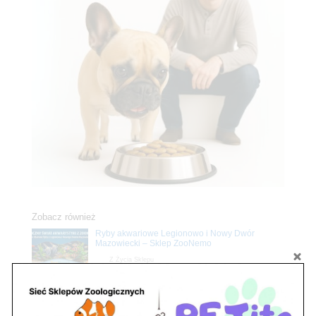
Zobacz również
Ryby akwariowe Legionowo i Nowy Dwór
Mazowiecki – Sklep ZooNemo
Z Życia Sklepu
Stwórz podwodne arcydzieło: Najpiękniejsze
rośliny akwariowe w ZooNemo – Legionowo i
Nowy Dwór Mazowiecki
Z Życia Sklepu