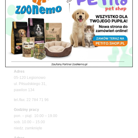
Upały wracają! Zadbaj o komfort swojego pupila
z matami chłodzącymi ZooNemo
Promocje
Petito Pet Shop – Internetowy Sklep Zoologiczny
Online! Wszystko Dla Twojego Pupila | ZooNemo
Z Życia Sklepu
Znajdź nas
Adres
05-120 Legionowo
ul. Piłsudskiego 31,
pawilon 134
tel./fax. 22 784 71 96
Godziny pracy
pon. – piąt. 10.00 – 19.00
sob. 10.00 – 15.00
niedz. zamknięte
Adres