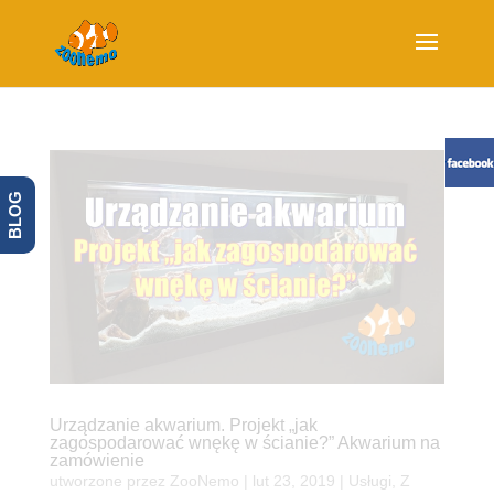
BLOG
Urządzanie akwarium. Projekt „jak
zagospodarować wnękę w ścianie?” Akwarium na
zamówienie
utworzone przez
ZooNemo
|
lut 23, 2019
|
Usługi
,
Z