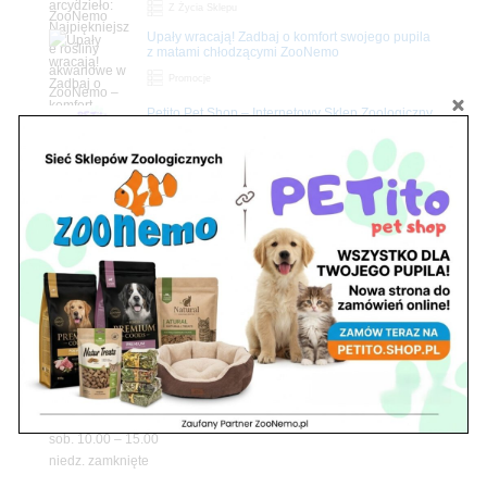
Z Życia Sklepu
Upały wracają! Zadbaj o komfort swojego pupila
z matami chłodzącymi ZooNemo
Promocje
Petito Pet Shop – Internetowy Sklep Zoologiczny
Online! Wszystko Dla Twojego Pupila | ZooNemo
Z Życia Sklepu
Znajdź nas
Adres
05-120 Legionowo
ul. Piłsudskiego 31,
pawilon 134
tel./fax. 22 784 71 96
Godziny pracy
pon. – piąt. 10.00 – 19.00
sob. 10.00 – 15.00
niedz. zamknięte