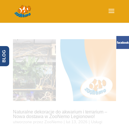
BLOG
Naturalne dekoracje do akwarium i terrarium –
Nowa dostawa w ZooNemo Legionowo!
utworzone przez
ZooNemo
|
lut 13, 2026
|
Usługi