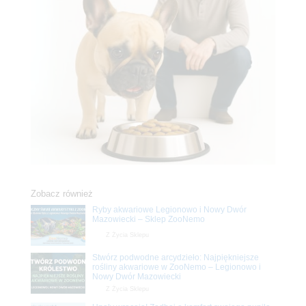
Zobacz również
Ryby akwariowe Legionowo i Nowy Dwór
Mazowiecki – Sklep ZooNemo
Z Życia Sklepu
Stwórz podwodne arcydzieło: Najpiękniejsze
rośliny akwariowe w ZooNemo – Legionowo i
Nowy Dwór Mazowiecki
Z Życia Sklepu