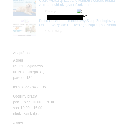
Upały wracają! Zadbaj o komfort swojego pupila
z matami chłodzącymi ZooNemo
Promocje
Petito Pet Shop – Internetowy Sklep Zoologiczny
Online! Wszystko Dla Twojego Pupila | ZooNemo
Z Życia Sklepu
Znajdź nas
Adres
05-120 Legionowo
ul. Piłsudskiego 31,
pawilon 134
tel./fax. 22 784 71 96
Godziny pracy
pon. – piąt. 10.00 – 19.00
sob. 10.00 – 15.00
niedz. zamknięte
Adres