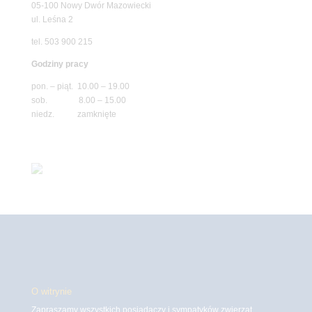
05-100 Nowy Dwór Mazowiecki
ul. Leśna 2
tel. 503 900 215
Godziny pracy
pon. – piąt. 10.00 – 19.00
sob. 8.00 – 15.00
niedz. zamknięte
O witrynie
Zapraszamy wszystkich posiadaczy i sympatyków zwierząt