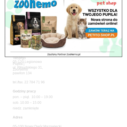
z matami chłodzącymi ZooNemo
Promocje
Petito Pet Shop – Internetowy Sklep Zoologiczny
Online! Wszystko Dla Twojego Pupila | ZooNemo
Z Życia Sklepu
Znajdź nas
Adres
05-120 Legionowo
ul. Piłsudskiego 31,
pawilon 134
tel./fax. 22 784 71 96
Godziny pracy
pon. – piąt. 10.00 – 19.00
sob. 10.00 – 15.00
niedz. zamknięte
Adres
05-100 Nowy Dwór Mazowiecki