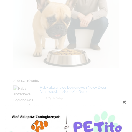
Zobacz również
Ryby akwariowe Legionowo i Nowy Dwór
Mazowiecki – Sklep ZooNemo
Z Życia Sklepu
Stwórz podwodne arcydzieło: Najpiękniejsze
rośliny akwariowe w ZooNemo – Legionowo i
Nowy Dwór Mazowiecki
Z Życia Sklepu
Upały wracają! Zadbaj o komfort swojego pupila