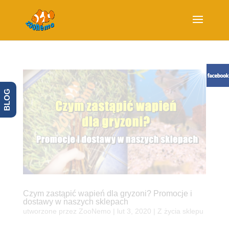
BLOG
Czym zastąpić wapień dla gryzoni? Promocje i
dostawy w naszych sklepach
utworzone przez
ZooNemo
|
lut 3, 2020
|
Z życia sklepu