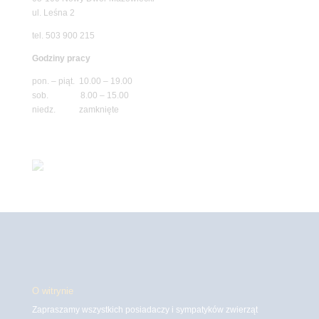
ul. Leśna 2
tel. 503 900 215
Godziny pracy
pon. – piąt. 10.00 – 19.00
sob. 8.00 – 15.00
niedz. zamknięte
O witrynie
Zapraszamy wszystkich posiadaczy i sympatyków zwierząt