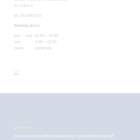
ul. Leśna 2
tel. 503 900 215
Godziny pracy
pon. – piąt. 10.00 – 19.00
sob. 8.00 – 15.00
niedz. zamknięte
O witrynie
Zapraszamy wszystkich posiadaczy i sympatyków zwierząt