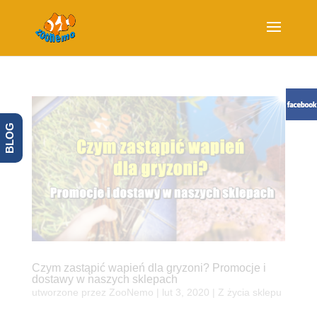
BLOG
Czym zastąpić wapień dla gryzoni? Promocje i
dostawy w naszych sklepach
utworzone przez
ZooNemo
|
lut 3, 2020
|
Z życia sklepu