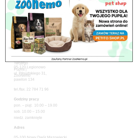
z matami chłodzącymi ZooNemo
Promocje
Petito Pet Shop – Internetowy Sklep Zoologiczny
Online! Wszystko Dla Twojego Pupila | ZooNemo
Z Życia Sklepu
Znajdź nas
Adres
05-120 Legionowo
ul. Piłsudskiego 31,
pawilon 134
tel./fax. 22 784 71 96
Godziny pracy
pon. – piąt. 10.00 – 19.00
sob. 10.00 – 15.00
niedz. zamknięte
Adres
05-100 Nowy Dwór Mazowiecki