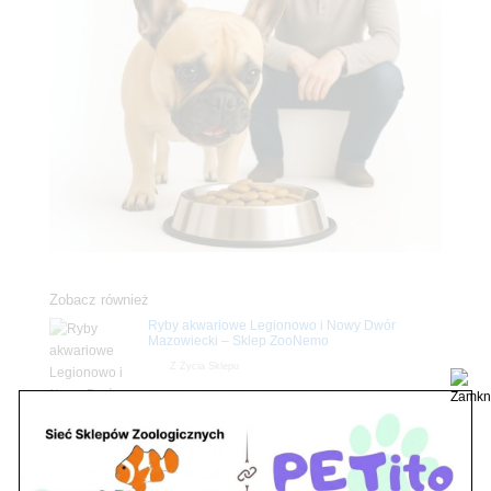
Zobacz również
Ryby akwariowe Legionowo i Nowy Dwór
Mazowiecki – Sklep ZooNemo
Z Życia Sklepu
Stwórz podwodne arcydzieło: Najpiękniejsze
rośliny akwariowe w ZooNemo – Legionowo i
Nowy Dwór Mazowiecki
Z Życia Sklepu
Upały wracają! Zadbaj o komfort swojego pupila