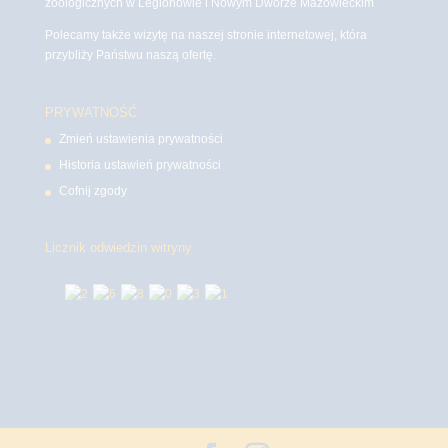
zoologicznych w Legionowie i Nowym Dworze Mazowieckim
Polecamy także wizytę na naszej stronie internetowej, która
przybliży Państwu naszą ofertę.
PRYWATNOŚĆ
Zmień ustawienia prywatności
Historia ustawień prywatności
Cofnij zgody
Licznik odwiedzin witryny