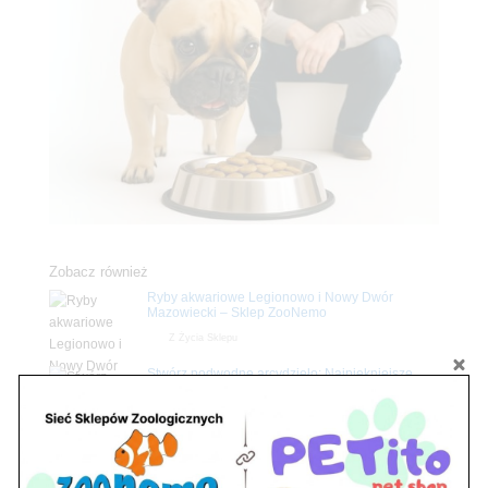
Zobacz również
Ryby akwariowe Legionowo i Nowy Dwór
Mazowiecki – Sklep ZooNemo
Z Życia Sklepu
Stwórz podwodne arcydzieło: Najpiękniejsze
rośliny akwariowe w ZooNemo – Legionowo i
Nowy Dwór Mazowiecki
Z Życia Sklepu
Upały wracają! Zadbaj o komfort swojego pupila
z matami chłodzącymi ZooNemo