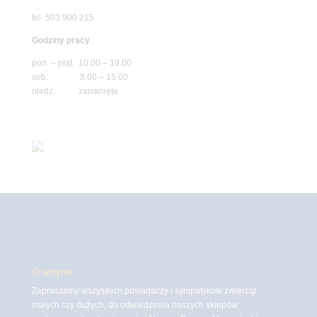
tel. 503 900 215
Godziny pracy
pon. – piąt. 10.00 – 19.00
sob. 8.00 – 15.00
niedz. zamknięte
O witrynie
Zapraszamy wszystkich posiadaczy i sympatyków zwierząt
małych czy dużych, do odwiedzenia naszych sklepów