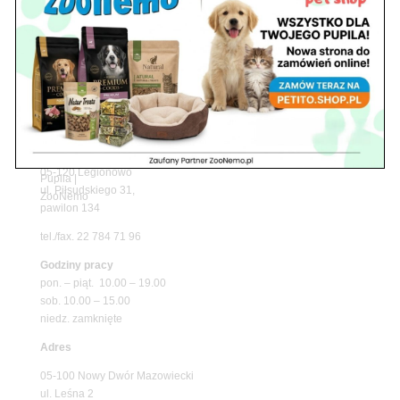
Promocje
Petito Pet Shop – Internetowy Sklep Zoologiczny
Online! Wszystko Dla Twojego Pupila | ZooNemo
Z Życia Sklepu
Znajdź nas
Adres
05-120 Legionowo
ul. Piłsudskiego 31,
pawilon 134
tel./fax. 22 784 71 96
Godziny pracy
pon. – piąt. 10.00 – 19.00
sob. 10.00 – 15.00
niedz. zamknięte
Adres
05-100 Nowy Dwór Mazowiecki
ul. Leśna 2