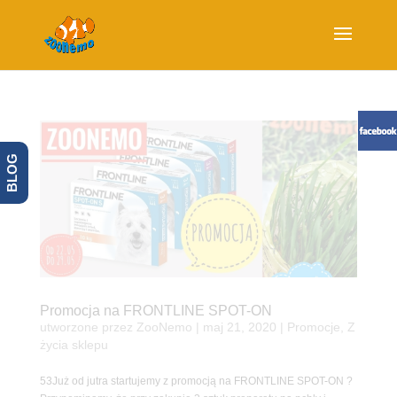
BLOG
Promocja na FRONTLINE SPOT-ON
utworzone przez
ZooNemo
|
maj 21, 2020
|
Promocje
,
Z
życia sklepu
53Już od jutra startujemy z promocją na FRONTLINE SPOT-ON ?