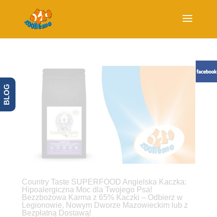
BLOG
Country Taste SUPERFOOD Angielska Kaczka:
Hipoalergiczna Moc dla Twojego Psa!
Bezzbożowa Karma z 65% Kaczki – Odbierz w
Legionowie, Nowym Dworze Mazowieckim lub z
Bezpłatną Dostawą!