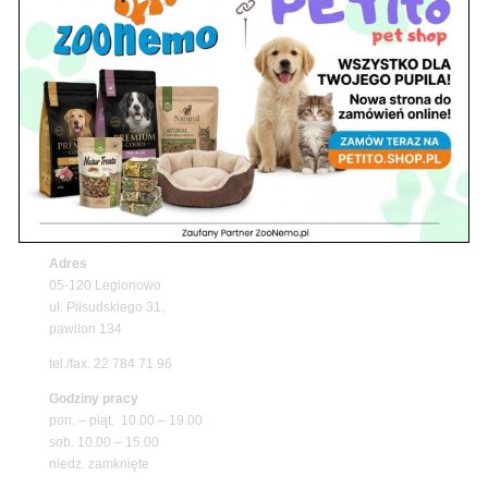
Z Życia Sklepu
Upały wracają! Zadbaj o komfort swojego pupila
z matami chłodzącymi ZooNemo
Promocje
Petito Pet Shop – Internetowy Sklep Zoologiczny
Online! Wszystko Dla Twojego Pupila | ZooNemo
Z Życia Sklepu
Znajdź nas
Adres
05-120 Legionowo
ul. Piłsudskiego 31,
pawilon 134
tel./fax. 22 784 71 96
Godziny pracy
pon. – piąt. 10.00 – 19.00
sob. 10.00 – 15.00
niedz. zamknięte