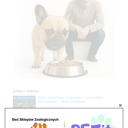
Zobacz również
Ryby akwariowe Legionowo i Nowy Dwór
Mazowiecki – Sklep ZooNemo
Z Życia Sklepu
Stwórz podwodne arcydzieło: Najpiękniejsze
rośliny akwariowe w ZooNemo – Legionowo i
Nowy Dwór Mazowiecki