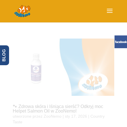
BLOG
🐾 Zdrowa skóra i lśniąca sierść? Odkryj moc
Helpet Salmon Oil w ZooNemo!
utworzone przez
ZooNemo
|
sty 17, 2026
|
Country
Taste