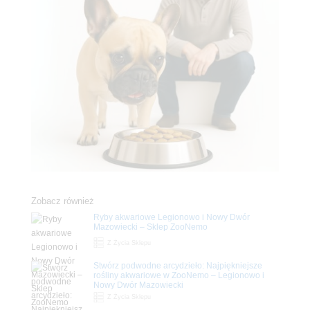
Zobacz również
Ryby akwariowe Legionowo i Nowy Dwór
Mazowiecki – Sklep ZooNemo
Z Życia Sklepu
Stwórz podwodne arcydzieło: Najpiękniejsze
rośliny akwariowe w ZooNemo – Legionowo i
Nowy Dwór Mazowiecki
Z Życia Sklepu