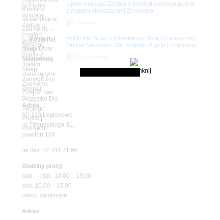
Upały wracają! Zadbaj o komfort swojego pupila
z matami chłodzącymi ZooNemo
Promocje
Petito Pet Shop – Internetowy Sklep Zoologiczny
Online! Wszystko Dla Twojego Pupila | ZooNemo
Z Życia Sklepu
Znajdź nas
Adres
05-120 Legionowo
ul. Piłsudskiego 31,
pawilon 134
tel./fax. 22 784 71 96
Godziny pracy
pon. – piąt. 10.00 – 19.00
sob. 10.00 – 15.00
niedz. zamknięte
Adres