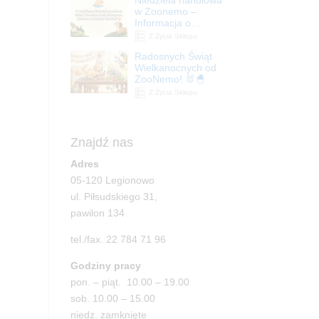
| ZooNemo
w Zoonemo –
Informacja o
godzinach otwarcia
Z Życia Sklepu
Radosnych Świąt
Wielkanocnych od
ZooNemo! 🐰🐣
Z Życia Sklepu
Znajdź nas
Adres
05-120 Legionowo
ul. Piłsudskiego 31,
pawilon 134
tel./fax. 22 784 71 96
Godziny pracy
pon. – piąt. 10.00 – 19.00
sob. 10.00 – 15.00
niedz. zamknięte