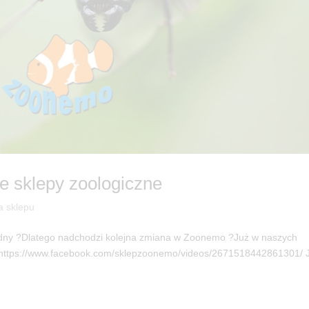
e sklepy zoologiczne
a sklepu
będny ?Dlatego nadchodzi kolejna zmiana w Zoonemo ?Już w naszych
 https://www.facebook.com/sklepzoonemo/videos/2671518442861301/ 