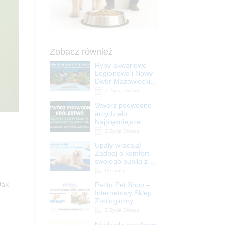
Zobacz również
Ryby akwariowe
Legionowo i Nowy
Dwór Mazowiecki –
Sklep ZooNemo
Z Życia Sklepu
Stwórz podwodne
arcydzieło:
Najpiękniejsze
rośliny akwariowe
Z Życia Sklepu
w ZooNemo –
Upały wracają!
Legionowo i Nowy
Zadbaj o komfort
Dwór Mazowiecki
swojego pupila z
matami
Promocje
chłodzącymi
Jak
Petito Pet Shop –
ZooNemo
Internetowy Sklep
Zoologiczny
Online! Wszystko
Z Życia Sklepu
Dla Twojego Pupila
Niedziela handlowa