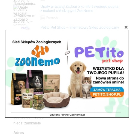
Upały wracają! Zadbaj o komfort swojego pupila
z matami chłodzącymi ZooNemo
Promocje
Petito Pet Shop – Internetowy Sklep Zoologiczny
Online! Wszystko Dla Twojego Pupila | ZooNemo
Z Życia Sklepu
Znajdź nas
Adres
05-120 Legionowo
ul. Piłsudskiego 31,
pawilon 134
tel./fax. 22 784 71 96
Godziny pracy
pon. – piąt. 10.00 – 19.00
sob. 10.00 – 15.00
niedz. zamknięte
Adres