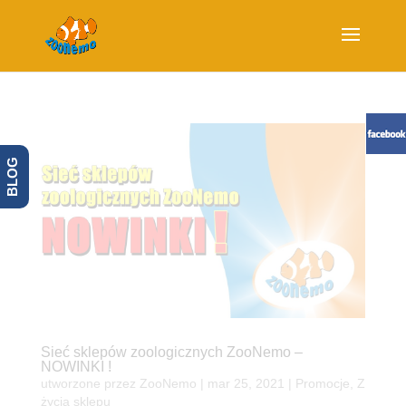
BLOG
Sieć sklepów zoologicznych ZooNemo –
NOWINKI !
utworzone przez
ZooNemo
|
mar 25, 2021
|
Promocje
,
Z
życia sklepu