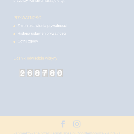
przybliży Państwu naszą ofertę.
PRYWATNOŚĆ
Zmień ustawienia prywatności
Historia ustawień prywatności
Cofnij zgody
Licznik odwiedzin witryny
Zaprojektowane przez
LegioBiznes.pl
/
Zoo Nemo
wszelkie prawa