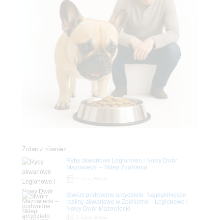
Zobacz również
Ryby akwariowe Legionowo i Nowy Dwór
Mazowiecki – Sklep ZooNemo
Z Życia Sklepu
Stwórz podwodne arcydzieło: Najpiękniejsze
rośliny akwariowe w ZooNemo – Legionowo i
Nowy Dwór Mazowiecki
Z Życia Sklepu