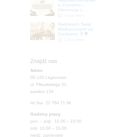
| ZooNemo
w Zoonemo –
Informacja o
godzinach otwarcia
Z Życia Sklepu
Radosnych Świąt
Wielkanocnych od
ZooNemo! 🐰🐣
Z Życia Sklepu
Znajdź nas
Adres
05-120 Legionowo
ul. Piłsudskiego 31,
pawilon 134
tel./fax. 22 784 71 96
Godziny pracy
pon. – piąt. 10.00 – 19.00
sob. 10.00 – 15.00
niedz. zamknięte