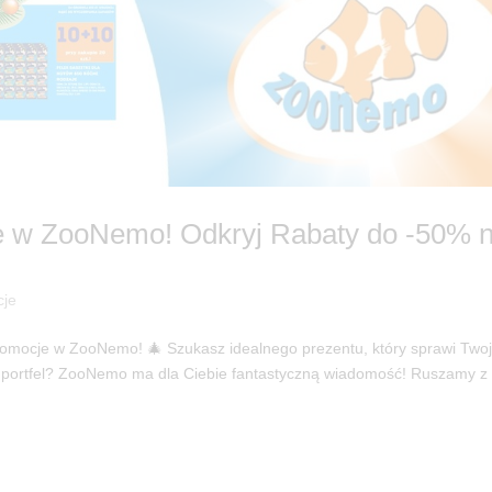
 w ZooNemo! Odkryj Rabaty do -50% 
cje
romocje w ZooNemo! 🎄 Szukasz idealnego prezentu, który sprawi Tw
ój portfel? ZooNemo ma dla Ciebie fantastyczną wiadomość! Ruszamy 