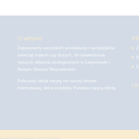
O witrynie
P
Zapraszamy wszystkich posiadaczy i sympatyków
Z
zwierząt małych czy dużych, do odwiedzenia
H
naszych sklepów zoologicznych w Legionowie i
C
Nowym Dworze Mazowieckim
Polecamy także wizytę na naszej stronie
Li
internetowej, która przybliży Państwu naszą ofertę.
mo
wszelkie prawa zastrzeżone