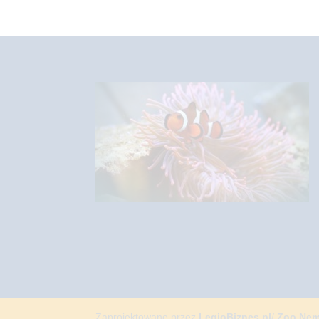
Zaprojektowane przez
LegioBiznes.pl
/
Zoo Ne