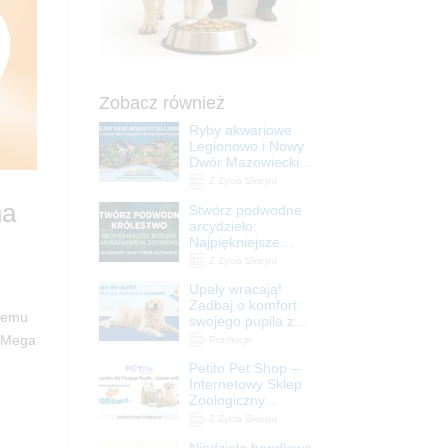
Zobacz również
Ryby akwariowe
Legionowo i Nowy
Dwór Mazowiecki –
Sklep ZooNemo
Z Życia Sklepu
na
Stwórz podwodne
arcydzieło:
Najpiękniejsze
rośliny akwariowe
Z Życia Sklepu
w ZooNemo –
Upały wracają!
Legionowo i Nowy
Zadbaj o komfort
Dwór Mazowiecki
ojemu
swojego pupila z
matami
z Mega
Promocje
chłodzącymi
Petito Pet Shop –
ZooNemo
Internetowy Sklep
Zoologiczny
Online! Wszystko
Z Życia Sklepu
Dla Twojego Pupila
Niedziela handlowa