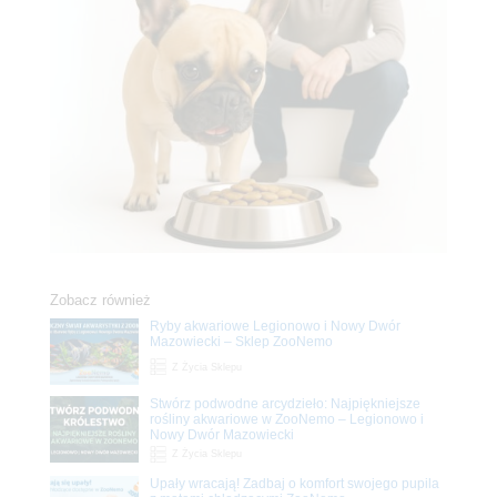
Zobacz również
Ryby akwariowe Legionowo i Nowy Dwór
Mazowiecki – Sklep ZooNemo
Z Życia Sklepu
Stwórz podwodne arcydzieło: Najpiękniejsze
rośliny akwariowe w ZooNemo – Legionowo i
Nowy Dwór Mazowiecki
Z Życia Sklepu
Upały wracają! Zadbaj o komfort swojego pupila