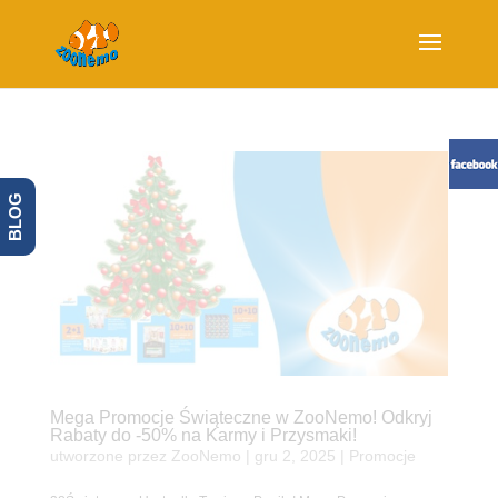
BLOG
Mega Promocje Świąteczne w ZooNemo! Odkryj
Rabaty do -50% na Karmy i Przysmaki!
utworzone przez
ZooNemo
|
gru 2, 2025
|
Promocje