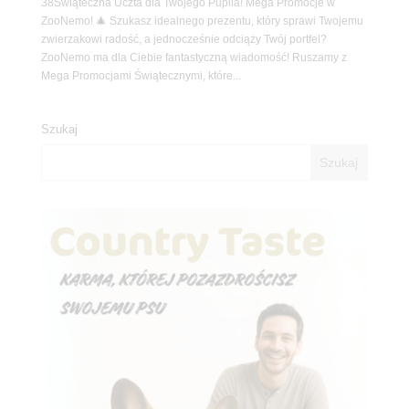
38Świąteczna Uczta dla Twojego Pupila! Mega Promocje w
ZooNemo! 🎄 Szukasz idealnego prezentu, który sprawi Twojemu
zwierzakowi radość, a jednocześnie odciąży Twój portfel?
ZooNemo ma dla Ciebie fantastyczną wiadomość! Ruszamy z
Mega Promocjami Świątecznymi, które...
Szukaj