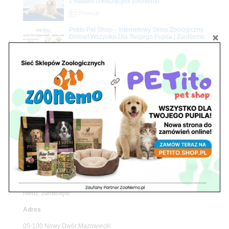
z matami chłodzącymi ZooNemo
Promocje
Petito Pet Shop – Internetowy Sklep Zoologiczny
Online! Wszystko Dla Twojego Pupila | ZooNemo
Z Życia Sklepu
Znajdź nas
Adres
05-120 Legionowo
ul. Piłsudskiego 31,
pawilon 134
tel./fax. 22 784 71 96
Godziny pracy
pon. – piąt. 10.00 – 19.00
sob. 10.00 – 15.00
niedz. zamknięte
Adres
05-100 Nowy Dwór Mazowiecki