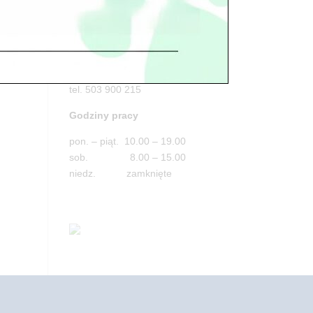
Adres
05-100 Nowy Dwór Mazowiecki
ul. Leśna 2
tel. 503 900 215
Godziny pracy
pon. – piąt. 10.00 – 19.00
sob. 8.00 – 15.00
niedz. zamknięte