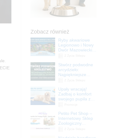
Zobacz również
Ryby akwariowe
Legionowo i Nowy
Dwór Mazowiecki –
Sklep ZooNemo
Z Życia Sklepu
ule.
Stwórz podwodne
IECIE
arcydzieło:
Najpiękniejsze
rośliny akwariowe
Z Życia Sklepu
w ZooNemo –
Upały wracają!
Legionowo i Nowy
Zadbaj o komfort
Dwór Mazowiecki
swojego pupila z
matami
Promocje
chłodzącymi
Petito Pet Shop –
ZooNemo
Internetowy Sklep
Zoologiczny
Online! Wszystko
Z Życia Sklepu
Dla Twojego Pupila
Niedziela handlowa