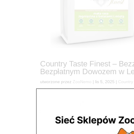
Country Taste Finest – Be
Bezpłatnym Dowozem w Le
utworzone przez
ZooNemo
|
lis 5, 2025
|
Country
32🚀 ZooNemo Dostarcza Zdrowie! Country Taste 
Czy wiesz, że kluczem do długiego i zdrowego życi
składu i wyjątkowy smak? Dla...