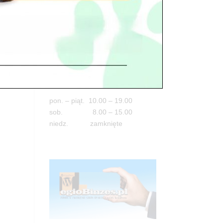
Adres
05-100 Nowy Dwór Mazowiecki
ul. Leśna 2
tel. 503 900 215
Godziny pracy
pon. – piąt. 10.00 – 19.00
sob. 8.00 – 15.00
niedz. zamknięte