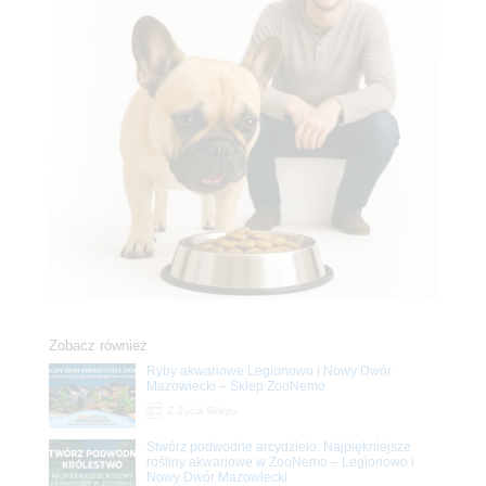
Zobacz również
Ryby akwariowe Legionowo i Nowy Dwór
Mazowiecki – Sklep ZooNemo
Z Życia Sklepu
Stwórz podwodne arcydzieło: Najpiękniejsze
rośliny akwariowe w ZooNemo – Legionowo i
Nowy Dwór Mazowiecki