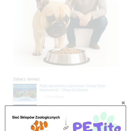
Zobacz również
Ryby akwariowe Legionowo i Nowy Dwór
Mazowiecki – Sklep ZooNemo
Z Życia Sklepu
Stwórz podwodne arcydzieło: Najpiękniejsze
rośliny akwariowe w ZooNemo – Legionowo i
Nowy Dwór Mazowiecki
Z Życia Sklepu
Upały wracają! Zadbaj o komfort swojego pupila