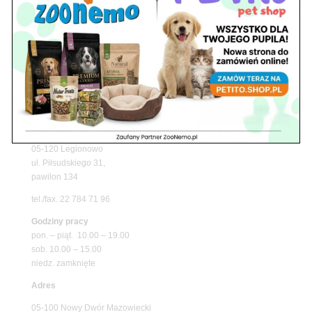
z matami chłodzącymi ZooNemo
Promocje
Petito Pet Shop – Internetowy Sklep Zoologiczny
Online! Wszystko Dla Twojego Pupila | ZooNemo
Z Życia Sklepu
Znajdź nas
Adres
05-120 Legionowo
ul. Piłsudskiego 31,
pawilon 134
tel./fax. 22 784 71 96
Godziny pracy
pon. – piąt. 10.00 – 19.00
sob. 10.00 – 15.00
niedz. zamknięte
Adres
05-100 Nowy Dwór Mazowiecki