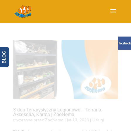
BLOG
Sklep Terrarystyczny Legionowo – Terraria,
Akcesoria, Karma | ZooNemo
utworzone przez
ZooNemo
|
lut 13, 2026
|
Usługi