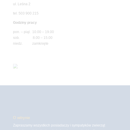
ul. Leśna 2
tel. 503 900 215
Godziny pracy
pon. – piąt. 10.00 – 19.00
sob. 8.00 – 15.00
niedz. zamknięte
O witrynie
Zapraszamy wszystkich posiadaczy i sympatyków zwierząt