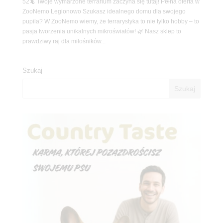
52🦎 Twoje wymarzone terrarium zaczyna się tutaj! Pełna oferta w
ZooNemo Legionowo Szukasz idealnego domu dla swojego
pupila? W ZooNemo wiemy, że terrarystyka to nie tylko hobby – to
pasja tworzenia unikalnych mikroświatów! 🌿 Nasz sklep to
prawdziwy raj dla miłośników...
Szukaj