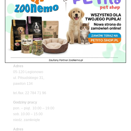
Upały wracają! Zadbaj o komfort swojego pupila
z matami chłodzącymi ZooNemo
Promocje
Petito Pet Shop – Internetowy Sklep Zoologiczny
Online! Wszystko Dla Twojego Pupila | ZooNemo
Z Życia Sklepu
Znajdź nas
Adres
05-120 Legionowo
ul. Piłsudskiego 31,
pawilon 134
tel./fax. 22 784 71 96
Godziny pracy
pon. – piąt. 10.00 – 19.00
sob. 10.00 – 15.00
niedz. zamknięte
Adres