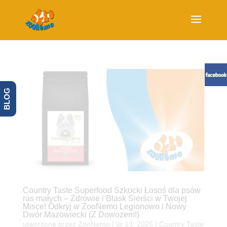
BLOG
Country Taste Superfood Szkocki Łosoś dla psów
ras małych – Zdrowie i Blask Sierści w Twojej
Misce! Odkryj w ZooNemo Legionowo i Nowy
Dwór Mazowiecki (Z Dowozem!)
utworzone przez
ZooNemo
|
lis 13, 2025
|
Country Taste