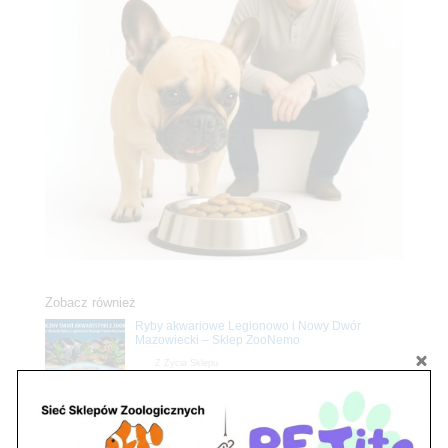
Zobacz również
Ryby akwariowe Legionowo i Nowy Dwór
Mazowiecki – Sklep ZooNemo
Z Życia Sklepu
Stwórz podwodne arcydzieło: Najpiękniejsze
rośliny akwariowe w ZooNemo – Legionowo i
Nowy Dwór Mazowiecki
Z Życia Sklepu