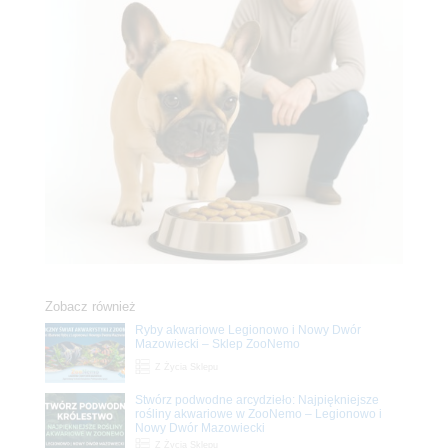
Zobacz również
Ryby akwariowe Legionowo i Nowy Dwór
Mazowiecki – Sklep ZooNemo
Z Życia Sklepu
Stwórz podwodne arcydzieło: Najpiękniejsze
rośliny akwariowe w ZooNemo – Legionowo i
Nowy Dwór Mazowiecki
Z Życia Sklepu