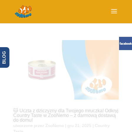
BLOG
🐱 Uczta z dziczyzny dla Twojego mruczka! Odkryj
Country Taste w ZooNemo – z darmową dostawą
do domu!
utworzone przez
ZooNemo
|
gru 21, 2025
|
Country
Taste