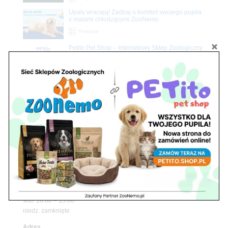
Upały wracają! Zadbaj o komfort swojego pupila
z matami chłodzącymi ZooNemo
Promocje
Petito Pet Shop – Internetowy Sklep Zoologiczny
Online! Wszystko Dla Twojego Pupila | ZooNemo
Z Życia Sklepu
Znajdź nas
Adres
05-120 Legionowo
ul. Piłsudskiego 31,
pawilon 134
tel./fax. 22 784 71 96
Godziny pracy
pon. – piąt. 10.00 – 19.00
sob. 10.00 – 15.00
niedz. zamknięte
Adres