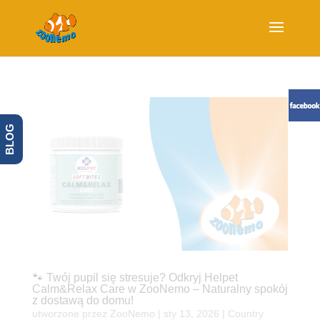
BLOG
🐾 Twój pupil się stresuje? Odkryj Helpet
Calm&Relax Care w ZooNemo – Naturalny spokój
z dostawą do domu!
utworzone przez
ZooNemo
|
sty 13, 2026
|
Country