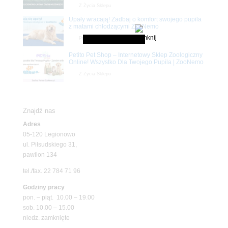
Z Życia Sklepu
Upały wracają! Zadbaj o komfort swojego pupila
z matami chłodzącymi ZooNemo
Promocje
Petito Pet Shop – Internetowy Sklep Zoologiczny
Online! Wszystko Dla Twojego Pupila | ZooNemo
Z Życia Sklepu
Znajdź nas
Adres
05-120 Legionowo
ul. Piłsudskiego 31,
pawilon 134
tel./fax. 22 784 71 96
Godziny pracy
pon. – piąt. 10.00 – 19.00
sob. 10.00 – 15.00
niedz. zamknięte