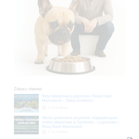
Zobacz również
Ryby akwariowe Legionowo i Nowy Dwór
Mazowiecki – Sklep ZooNemo
Z Życia Sklepu
Stwórz podwodne arcydzieło: Najpiękniejsze
rośliny akwariowe w ZooNemo – Legionowo i
Nowy Dwór Mazowiecki
Z Życia Sklepu