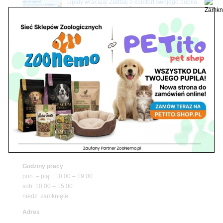
Upały wracają! Zadbaj o komfort swojego pupila
z matami chłodzącymi ZooNemo
Promocje
Petito Pet Shop – Internetowy Sklep Zoologiczny
Online! Wszystko Dla Twojego Pupila | ZooNemo
Z Życia Sklepu
Znajdź nas
Adres
05-120 Legionowo
ul. Piłsudskiego 31,
pawilon 134
tel./fax. 22 784 71 96
Godziny pracy
pon. – piąt. 10.00 – 19.00
sob. 10.00 – 15.00
niedz. zamknięte
Adres