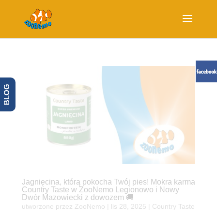
BLOG
Jagnięcina, którą pokocha Twój pies! Mokra karma
Country Taste w ZooNemo Legionowo i Nowy
Dwór Mazowiecki z dowozem 🚚
utworzone przez
ZooNemo
|
lis 28, 2025
|
Country Taste