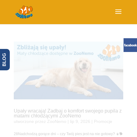
BLOG
Upały wracają! Zadbaj o komfort swojego pupila z
matami chłodzącymi ZooNemo
utworzone przez
ZooNemo
|
lip 9, 2026
|
Promocje
28Nadchodzą gorące dni – czy Twój pies jest na nie gotowy? ☀️🐕