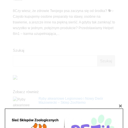
8Czy wiesz, że zdrowie Twojego psa zaczyna się od środka? 🐕✨
Często kupujemy osobne preparaty na stawy, osobne na
trawienie, a jeszcze inne na piękną sierść. A gdyby tak zamknąć to
wszystko w jednym, potężnym produkcie? Przedstawiamy Helpet
8in1 – karma uzupełniająca,...
Szukaj
Zobacz również
Ryby akwariowe Legionowo i Nowy Dwór
Mazowiecki – Sklep ZooNemo
Z Życia Sklepu
Stwórz podwodne arcydzieło: Najpiękniejsze
rośliny akwariowe w ZooNemo – Legionowo i
Nowy Dwór Mazowiecki