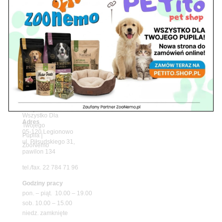
Z Życia Sklepu
Upały wracają! Zadbaj o komfort swojego pupila
z matami chłodzącymi ZooNemo
Promocje
Petito Pet Shop – Internetowy Sklep Zoologiczny
Online! Wszystko Dla Twojego Pupila | ZooNemo
Z Życia Sklepu
Znajdź nas
Adres
05-120 Legionowo
ul. Piłsudskiego 31,
pawilon 134
tel./fax. 22 784 71 96
Godziny pracy
pon. – piąt. 10.00 – 19.00
sob. 10.00 – 15.00
niedz. zamknięte