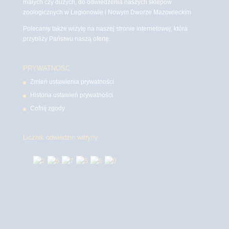
małych czy dużych, do odwiedzenia naszych sklepów
zoologicznych w Legionowie i Nowym Dworze Mazowieckim
Polecamy także wizytę na naszej stronie internetowej, która
przybliży Państwu naszą ofertę.
PRYWATNOŚĆ
Zmień ustawienia prywatności
Historia ustawień prywatności
Cofnij zgody
Licznik odwiedzin witryny