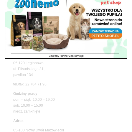
z matami chłodzącymi ZooNemo
Promocje
Petito Pet Shop – Internetowy Sklep Zoologiczny
Online! Wszystko Dla Twojego Pupila | ZooNemo
Z Życia Sklepu
Znajdź nas
Adres
05-120 Legionowo
ul. Piłsudskiego 31,
pawilon 134
tel./fax. 22 784 71 96
Godziny pracy
pon. – piąt. 10.00 – 19.00
sob. 10.00 – 15.00
niedz. zamknięte
Adres
05-100 Nowy Dwór Mazowiecki