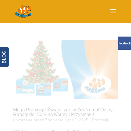
BLOG
Mega Promocje Świąteczne w ZooNemo! Odkryj
Rabaty do -50% na Karmy i Przysmaki!
utworzone przez
ZooNemo
|
gru 2, 2025
|
Promocje