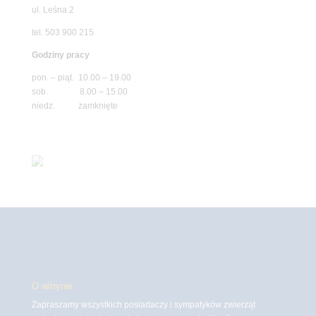
ul. Leśna 2
tel. 503 900 215
Godziny pracy
pon. – piąt. 10.00 – 19.00
sob. 8.00 – 15.00
niedz. zamknięte
O witrynie
Zapraszamy wszystkich posiadaczy i sympatyków zwierząt