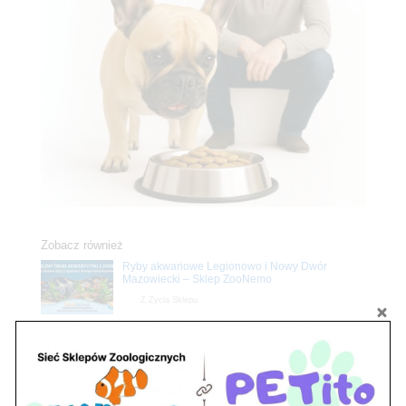
Zobacz również
Ryby akwariowe Legionowo i Nowy Dwór
Mazowiecki – Sklep ZooNemo
Z Życia Sklepu
Stwórz podwodne arcydzieło: Najpiękniejsze
rośliny akwariowe w ZooNemo – Legionowo i
Nowy Dwór Mazowiecki
Z Życia Sklepu
Upały wracają! Zadbaj o komfort swojego pupila