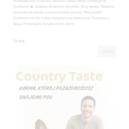
38Świąteczna Uczta dla Twojego Pupila! Mega Promocje w
ZooNemo! 🎄 Szukasz idealnego prezentu, który sprawi Twojemu
zwierzakowi radość, a jednocześnie odciąży Twój portfel?
ZooNemo ma dla Ciebie fantastyczną wiadomość! Ruszamy z
Mega Promocjami Świątecznymi, które...
Szukaj