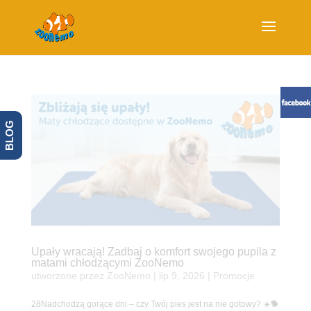
BLOG
Upały wracają! Zadbaj o komfort swojego pupila z
matami chłodzącymi ZooNemo
utworzone przez
ZooNemo
|
lip 9, 2026
|
Promocje
28Nadchodzą gorące dni – czy Twój pies jest na nie gotowy? ☀️🐕