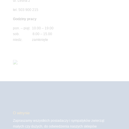
ul. Leśna 2
tel. 503 900 215
Godziny pracy
pon. – piąt. 10.00 – 19.00
sob. 8.00 – 15.00
niedz. zamknięte
O witrynie
Zapraszamy wszystkich posiadaczy i sympatyków zwierząt
małych czy dużych, do odwiedzenia naszych sklepów