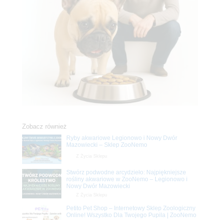
Zobacz również
Ryby akwariowe Legionowo i Nowy Dwór
Mazowiecki – Sklep ZooNemo
Z Życia Sklepu
Stwórz podwodne arcydzieło: Najpiękniejsze
rośliny akwariowe w ZooNemo – Legionowo i
Nowy Dwór Mazowiecki
Z Życia Sklepu
Petito Pet Shop – Internetowy Sklep Zoologiczny
Online! Wszystko Dla Twojego Pupila | ZooNemo