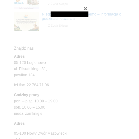
Z Życia Sklepu
Niedziela handlowa w Zoonemo – Informacja o
godzinach otwarcia
Z Życia Sklepu
Znajdź nas
Adres
05-120 Legionowo
ul. Piłsudskiego 31,
pawilon 134
tel./fax. 22 784 71 96
Godziny pracy
pon. – piąt. 10.00 – 19.00
sob. 10.00 – 15.00
niedz. zamknięte
Adres
05-100 Nowy Dwór Mazowiecki