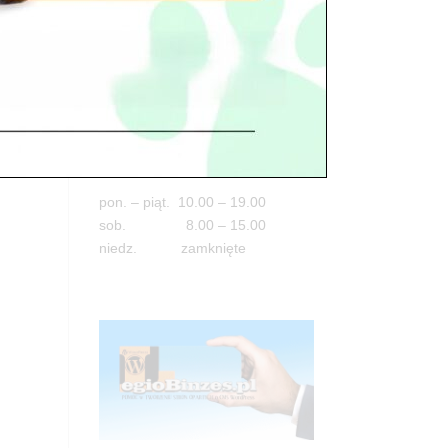
Adres
05-100 Nowy Dwór Mazowiecki
ul. Leśna 2
tel. 503 900 215
Godziny pracy
pon. – piąt. 10.00 – 19.00
sob. 8.00 – 15.00
niedz. zamknięte