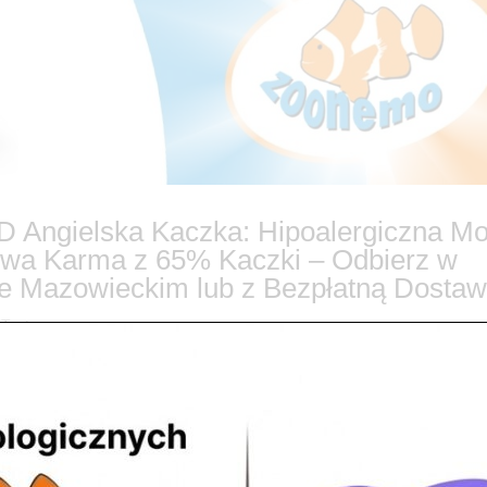
Angielska Kaczka: Hipoalergiczna M
owa Karma z 65% Kaczki – Odbierz w
 Mazowieckim lub z Bezpłatną Dostaw
 Taste
Taste SUPERFOOD Angielska Kaczka – Lepsze Życie Twojego Psa Zacz
giami pokarmowymi, swędzącą skórą, matową sierścią lub problemami