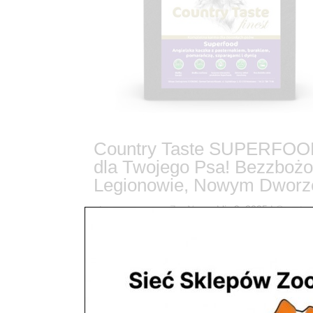
Country Taste SUPERFOOD 
dla Twojego Psa! Bezzboż
Legionowie, Nowym Dworze
utworzone przez
ZooNemo
|
lis 9, 2025
|
Country
32Hipoalergiczna Rewolucja w Misce! Country 
Się w ZooNemo! Czy Twój pies boryka się z aler
trawiennymi? Wiemy, jak frustrujące bywa...