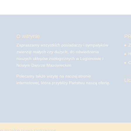
O witrynie
P
Zapraszamy wszystkich posiadaczy i sympatyków
Z
zwierząt małych czy dużych, do odwiedzenia
H
naszych sklepów zoologicznych w Legionowie i
C
Nowym Dworze Mazowieckim
Polecamy także wizytę na naszej stronie
Li
internetowej, która przybliży Państwu naszą ofertę.
mo
wszelkie prawa zastrzeżone