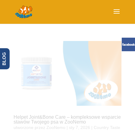
BLOG
Helpet Joint&Bone Care – kompleksowe wsparcie
stawów Twojego psa w ZooNemo
utworzone przez
ZooNemo
|
sty 7, 2026
|
Country Taste