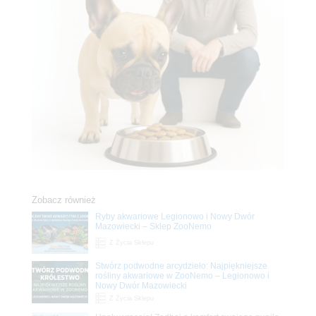
Zobacz również
Ryby akwariowe Legionowo i Nowy Dwór
Mazowiecki – Sklep ZooNemo
Z Życia Sklepu
Stwórz podwodne arcydzieło: Najpiękniejsze
rośliny akwariowe w ZooNemo – Legionowo i
Nowy Dwór Mazowiecki
Z Życia Sklepu