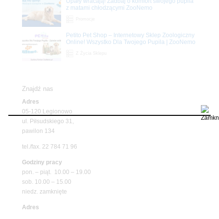
Upały wracają! Zadbaj o komfort swojego pupila
z matami chłodzącymi ZooNemo
Promocje
Petito Pet Shop – Internetowy Sklep Zoologiczny
Online! Wszystko Dla Twojego Pupila | ZooNemo
Z Życia Sklepu
Znajdź nas
Adres
05-120 Legionowo
ul. Piłsudskiego 31,
pawilon 134
tel./fax. 22 784 71 96
Godziny pracy
pon. – piąt. 10.00 – 19.00
sob. 10.00 – 15.00
niedz. zamknięte
Adres