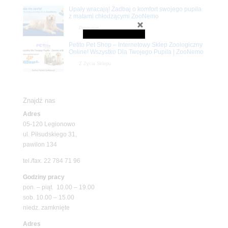
Upały wracają! Zadbaj o komfort swojego pupila
z matami chłodzącymi ZooNemo
Promocje
Petito Pet Shop – Internetowy Sklep Zoologiczny
Online! Wszystko Dla Twojego Pupila | ZooNemo
Z Życia Sklepu
Znajdź nas
Adres
05-120 Legionowo
ul. Piłsudskiego 31,
pawilon 134
tel./fax. 22 784 71 96
Godziny pracy
pon. – piąt. 10.00 – 19.00
sob. 10.00 – 15.00
niedz. zamknięte
Adres