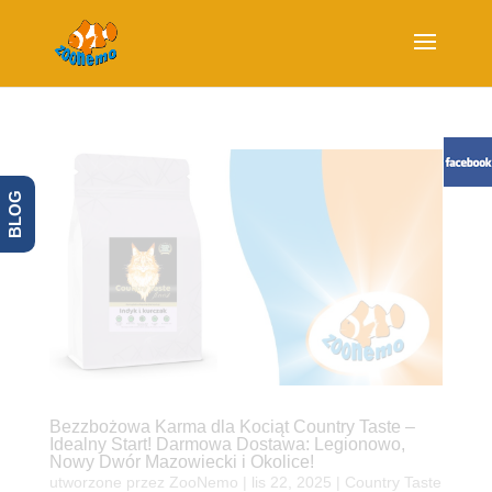
BLOG
Bezzbożowa Karma dla Kociąt Country Taste –
Idealny Start! Darmowa Dostawa: Legionowo,
Nowy Dwór Mazowiecki i Okolice!
utworzone przez
ZooNemo
|
lis 22, 2025
|
Country Taste