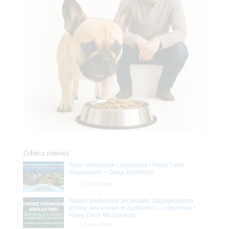
Zobacz również
Ryby akwariowe Legionowo i Nowy Dwór
Mazowiecki – Sklep ZooNemo
Z Życia Sklepu
Stwórz podwodne arcydzieło: Najpiękniejsze
rośliny akwariowe w ZooNemo – Legionowo i
Nowy Dwór Mazowiecki
Z Życia Sklepu