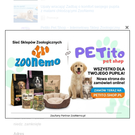
Upały wracają! Zadbaj o komfort swojego pupila
z matami chłodzącymi ZooNemo
Promocje
Petito Pet Shop – Internetowy Sklep Zoologiczny
Online! Wszystko Dla Twojego Pupila | ZooNemo
Z Życia Sklepu
Znajdź nas
Adres
05-120 Legionowo
ul. Piłsudskiego 31,
pawilon 134
tel./fax. 22 784 71 96
Godziny pracy
pon. – piąt. 10.00 – 19.00
sob. 10.00 – 15.00
niedz. zamknięte
Adres