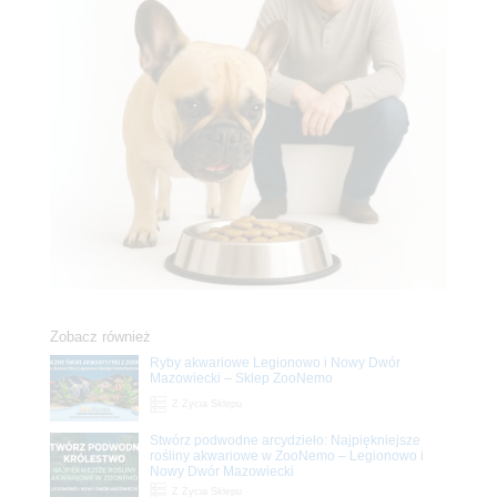
Zobacz również
Ryby akwariowe Legionowo i Nowy Dwór
Mazowiecki – Sklep ZooNemo
Z Życia Sklepu
Stwórz podwodne arcydzieło: Najpiękniejsze
rośliny akwariowe w ZooNemo – Legionowo i
Nowy Dwór Mazowiecki
Z Życia Sklepu