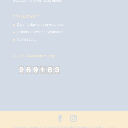
przybliży Państwu naszą ofertę.
PRYWATNOŚĆ
Zmień ustawienia prywatności
Historia ustawień prywatności
Cofnij zgody
Licznik odwiedzin witryny
Zaprojektowane przez
LegioBiznes.pl
/
Zoo Nemo
wszelkie prawa