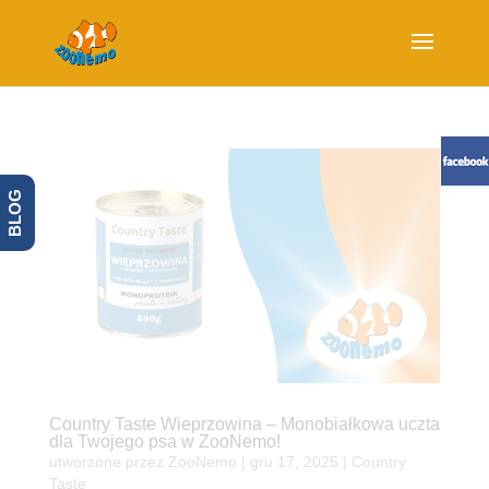
BLOG
Country Taste Wieprzowina – Monobiałkowa uczta
dla Twojego psa w ZooNemo!
utworzone przez
ZooNemo
|
gru 17, 2025
|
Country
Taste