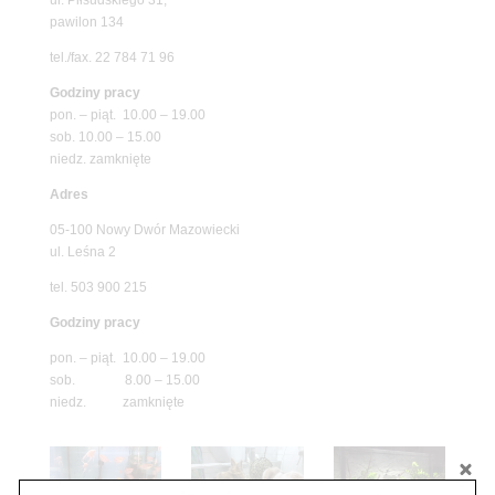
pawilon 134
tel./fax. 22 784 71 96
Godziny pracy
pon. – piąt. 10.00 – 19.00
sob. 10.00 – 15.00
niedz. zamknięte
Adres
05-100 Nowy Dwór Mazowiecki
ul. Leśna 2
tel. 503 900 215
Godziny pracy
pon. – piąt. 10.00 – 19.00
sob. 8.00 – 15.00
niedz. zamknięte