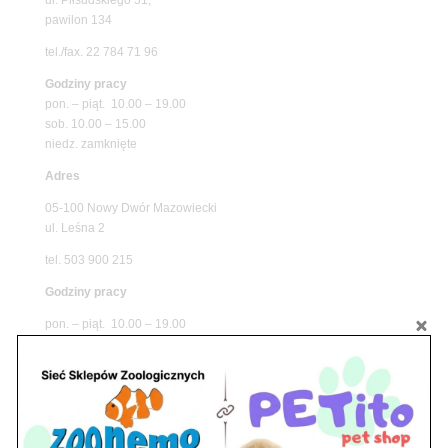
pawilon 134
tel./fax. 22 784 71 96
Godziny pracy
pon. – piąt. 10.00 – 19.00
sob. 10.00 – 15.00
niedz. zamknięte
Adres
05-100 Nowy Dwór Mazowiecki
ul. Leśna 2
tel. 503 900 215
Godziny pracy
pon. – piąt. 10.00 – 19.00
sob. 8.00 – 15.00
niedz. zamknięte