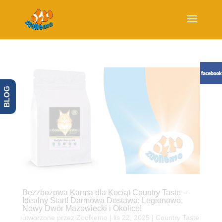
BLOG
Bezzbożowa Karma dla Kociąt Country Taste –
Idealny Start! Darmowa Dostawa: Legionowo,
Nowy Dwór Mazowiecki i Okolice!
utworzone przez
ZooNemo
|
lis 22, 2025
|
Country Taste