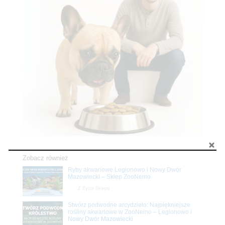
Zobacz również
Ryby akwariowe Legionowo i Nowy Dwór
Mazowiecki – Sklep ZooNemo
Z Życia Sklepu
Stwórz podwodne arcydzieło: Najpiękniejsze
rośliny akwariowe w ZooNemo – Legionowo i
Nowy Dwór Mazowiecki