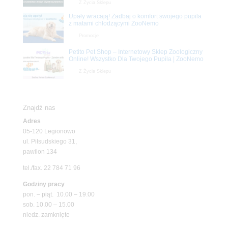
Z Życia Sklepu
Upały wracają! Zadbaj o komfort swojego pupila
z matami chłodzącymi ZooNemo
Promocje
Petito Pet Shop – Internetowy Sklep Zoologiczny
Online! Wszystko Dla Twojego Pupila | ZooNemo
Z Życia Sklepu
Znajdź nas
Adres
05-120 Legionowo
ul. Piłsudskiego 31,
pawilon 134
tel./fax. 22 784 71 96
Godziny pracy
pon. – piąt. 10.00 – 19.00
sob. 10.00 – 15.00
niedz. zamknięte