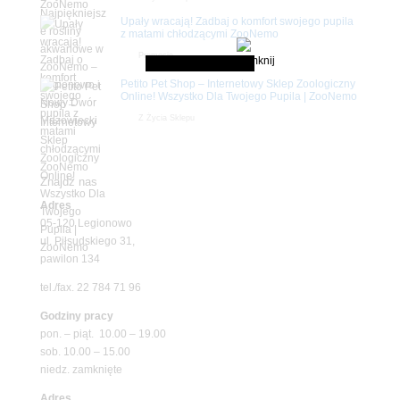
Upały wracają! Zadbaj o komfort swojego pupila
z matami chłodzącymi ZooNemo
Promocje
Petito Pet Shop – Internetowy Sklep Zoologiczny
Online! Wszystko Dla Twojego Pupila | ZooNemo
Z Życia Sklepu
Znajdź nas
Adres
05-120 Legionowo
ul. Piłsudskiego 31,
pawilon 134
tel./fax. 22 784 71 96
Godziny pracy
pon. – piąt. 10.00 – 19.00
sob. 10.00 – 15.00
niedz. zamknięte
Adres