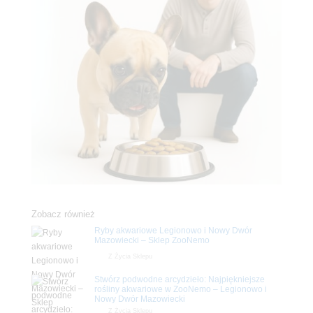
Zobacz również
Ryby akwariowe Legionowo i Nowy Dwór
Mazowiecki – Sklep ZooNemo
Z Życia Sklepu
Stwórz podwodne arcydzieło: Najpiękniejsze
rośliny akwariowe w ZooNemo – Legionowo i
Nowy Dwór Mazowiecki
Z Życia Sklepu