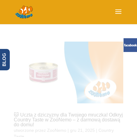
BLOG
🐱 Uczta z dziczyzny dla Twojego mruczka! Odkryj
Country Taste w ZooNemo – z darmową dostawą
do domu!
utworzone przez
ZooNemo
|
gru 21, 2025
|
Country
Taste