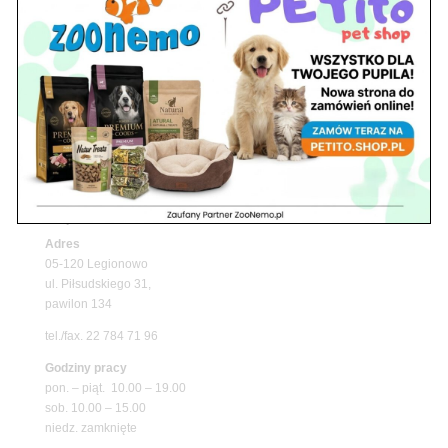
Z Życia Sklepu
Upały wracają! Zadbaj o komfort swojego pupila
z matami chłodzącymi ZooNemo
Promocje
Petito Pet Shop – Internetowy Sklep Zoologiczny
Online! Wszystko Dla Twojego Pupila | ZooNemo
Z Życia Sklepu
Znajdź nas
Adres
05-120 Legionowo
ul. Piłsudskiego 31,
pawilon 134
tel./fax. 22 784 71 96
Godziny pracy
pon. – piąt. 10.00 – 19.00
sob. 10.00 – 15.00
niedz. zamknięte