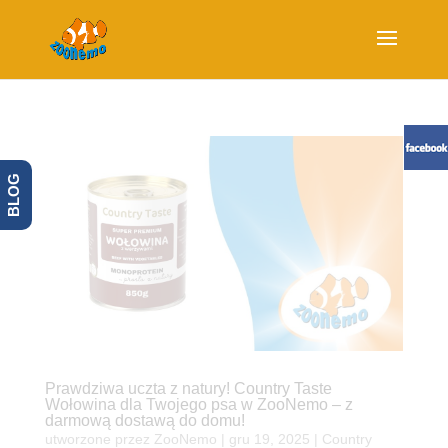
BLOG
Prawdziwa uczta z natury! Country Taste
Wołowina dla Twojego psa w ZooNemo – z
darmową dostawą do domu!
utworzone przez
ZooNemo
|
gru 19, 2025
|
Country