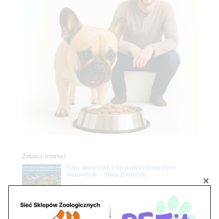
Zobacz również
Ryby akwariowe Legionowo i Nowy Dwór
Mazowiecki – Sklep ZooNemo
Z Życia Sklepu
Stwórz podwodne arcydzieło: Najpiękniejsze
rośliny akwariowe w ZooNemo – Legionowo i
Nowy Dwór Mazowiecki