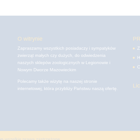
O witrynie
P
Zapraszamy wszystkich posiadaczy i sympatyków
Z
zwierząt małych czy dużych, do odwiedzenia
H
naszych sklepów zoologicznych w Legionowie i
C
Nowym Dworze Mazowieckim
Polecamy także wizytę na naszej stronie
Li
internetowej, która przybliży Państwu naszą ofertę.
mo
wszelkie prawa zastrzeżone