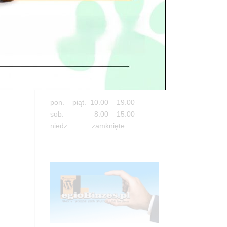
Adres
05-100 Nowy Dwór Mazowiecki
ul. Leśna 2
tel. 503 900 215
Godziny pracy
pon. – piąt. 10.00 – 19.00
sob. 8.00 – 15.00
niedz. zamknięte