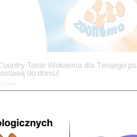
 Country Taste Wołowina dla Twojego p
ostawą do domu!
ry Taste
y? Podaruj mu Country Taste! Czy wiesz, że kluczem do zdrowia i
eta oparta na naturze? W ZooNemo doskonale o tym wiemy, dlatego do 