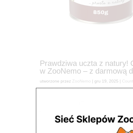
Prawdziwa uczta z natury!
w ZooNemo – z darmową d
utworzone przez
ZooNemo
|
gru 19, 2025
|
Count
9🥩 Twój pies marzy o smaku prawdziwej wołowin
niespożytej energii Twojego czworonoga jest di
oferty wybraliśmy absolutny hit –...