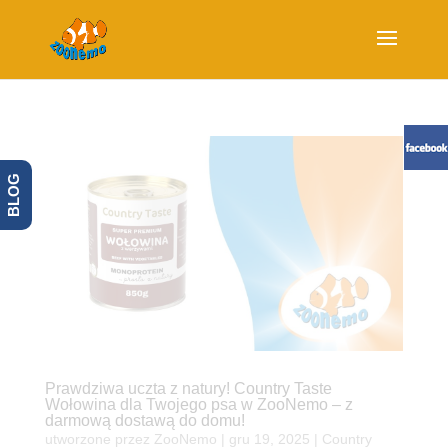
BLOG
Prawdziwa uczta z natury! Country Taste
Wołowina dla Twojego psa w ZooNemo – z
darmową dostawą do domu!
utworzone przez
ZooNemo
|
gru 19, 2025
|
Country