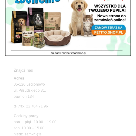
Nowy Dwór Mazowiecki
Z Życia Sklepu
Upały wracają! Zadbaj o komfort swojego pupila
z matami chłodzącymi ZooNemo
Promocje
Petito Pet Shop – Internetowy Sklep Zoologiczny
Online! Wszystko Dla Twojego Pupila | ZooNemo
Z Życia Sklepu
Znajdź nas
Adres
05-120 Legionowo
ul. Piłsudskiego 31,
pawilon 134
tel./fax. 22 784 71 96
Godziny pracy
pon. – piąt. 10.00 – 19.00
sob. 10.00 – 15.00
niedz. zamknięte