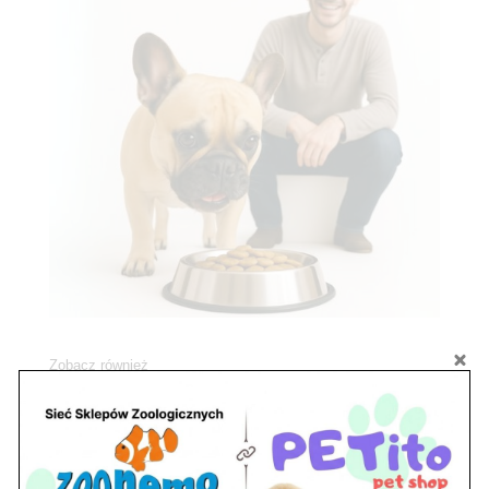
Zobacz również
Ryby akwariowe Legionowo i Nowy Dwór
Mazowiecki – Sklep ZooNemo
Z Życia Sklepu
Stwórz podwodne arcydzieło: Najpiękniejsze
rośliny akwariowe w ZooNemo – Legionowo i