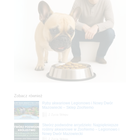
Zobacz również
Ryby akwariowe Legionowo i Nowy Dwór
Mazowiecki – Sklep ZooNemo
Z Życia Sklepu
Stwórz podwodne arcydzieło: Najpiękniejsze
rośliny akwariowe w ZooNemo – Legionowo i
Nowy Dwór Mazowiecki
Z Życia Sklepu