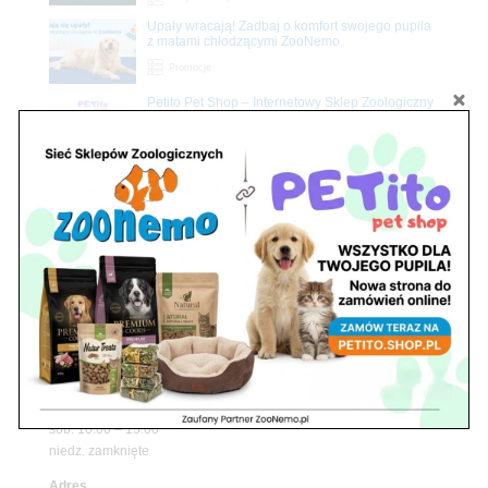
Upały wracają! Zadbaj o komfort swojego pupila
z matami chłodzącymi ZooNemo
Promocje
Petito Pet Shop – Internetowy Sklep Zoologiczny
Online! Wszystko Dla Twojego Pupila | ZooNemo
Z Życia Sklepu
Znajdź nas
Adres
05-120 Legionowo
ul. Piłsudskiego 31,
pawilon 134
tel./fax. 22 784 71 96
Godziny pracy
pon. – piąt. 10.00 – 19.00
sob. 10.00 – 15.00
niedz. zamknięte
Adres