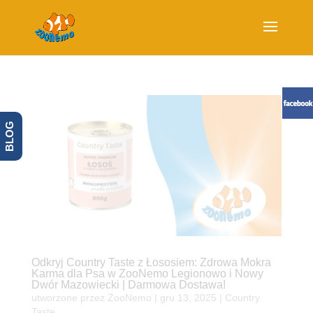
BLOG
Odkryj Country Taste z Łososiem: Zdrowa Mokra
Karma dla Psa w ZooNemo Legionowo i Nowy
Dwór Mazowiecki | Darmowa Dostawa!
utworzone przez
ZooNemo
|
gru 13, 2025
|
Country
Taste