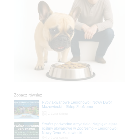
Zobacz również
Ryby akwariowe Legionowo i Nowy Dwór
Mazowiecki – Sklep ZooNemo
Z Życia Sklepu
Stwórz podwodne arcydzieło: Najpiękniejsze
rośliny akwariowe w ZooNemo – Legionowo i
Nowy Dwór Mazowiecki
Z Życia Sklepu