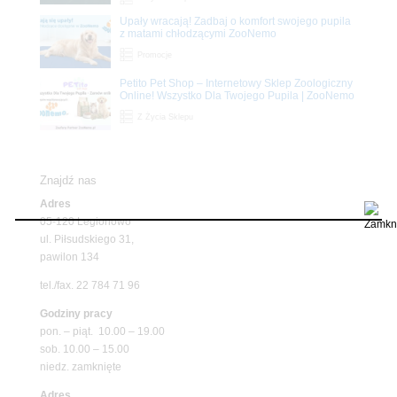
Upały wracają! Zadbaj o komfort swojego pupila
z matami chłodzącymi ZooNemo
Promocje
Petito Pet Shop – Internetowy Sklep Zoologiczny
Online! Wszystko Dla Twojego Pupila | ZooNemo
Z Życia Sklepu
Znajdź nas
Adres
05-120 Legionowo
ul. Piłsudskiego 31,
pawilon 134
tel./fax. 22 784 71 96
Godziny pracy
pon. – piąt. 10.00 – 19.00
sob. 10.00 – 15.00
niedz. zamknięte
Adres