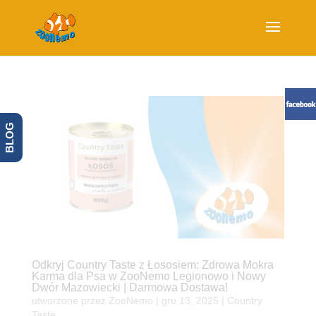
BLOG
Odkryj Country Taste z Łososiem: Zdrowa Mokra
Karma dla Psa w ZooNemo Legionowo i Nowy
Dwór Mazowiecki | Darmowa Dostawa!
utworzone przez
ZooNemo
|
gru 13, 2025
|
Country
Taste