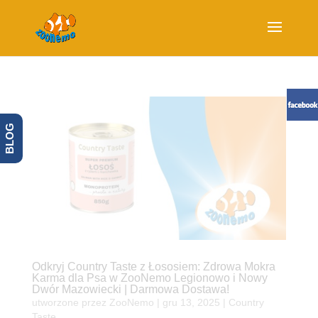
BLOG
Odkryj Country Taste z Łososiem: Zdrowa Mokra
Karma dla Psa w ZooNemo Legionowo i Nowy
Dwór Mazowiecki | Darmowa Dostawa!
utworzone przez
ZooNemo
|
gru 13, 2025
|
Country
Taste