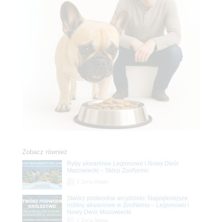
Zobacz również
Ryby akwariowe Legionowo i Nowy Dwór
Mazowiecki – Sklep ZooNemo
Z Życia Sklepu
Stwórz podwodne arcydzieło: Najpiękniejsze
rośliny akwariowe w ZooNemo – Legionowo i
Nowy Dwór Mazowiecki
Z Życia Sklepu