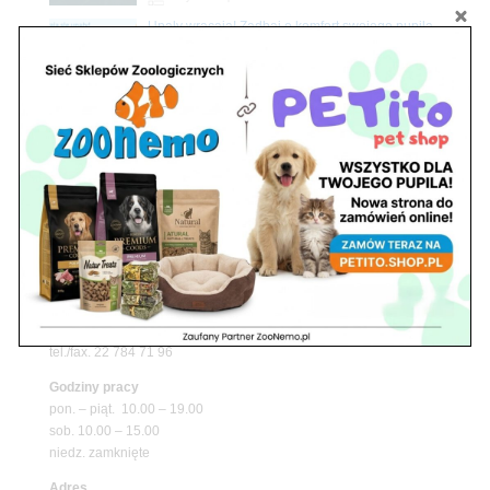
Upały wracają! Zadbaj o komfort swojego pupila
z matami chłodzącymi ZooNemo
Promocje
Petito Pet Shop – Internetowy Sklep Zoologiczny
Online! Wszystko Dla Twojego Pupila | ZooNemo
Z Życia Sklepu
Znajdź nas
Adres
05-120 Legionowo
ul. Piłsudskiego 31,
pawilon 134
tel./fax. 22 784 71 96
Godziny pracy
pon. – piąt. 10.00 – 19.00
sob. 10.00 – 15.00
niedz. zamknięte
Adres