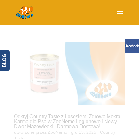
BLOG
Odkryj Country Taste z Łososiem: Zdrowa Mokra
Karma dla Psa w ZooNemo Legionowo i Nowy
Dwór Mazowiecki | Darmowa Dostawa!
utworzone przez
ZooNemo
|
gru 13, 2025
|
Country
Taste