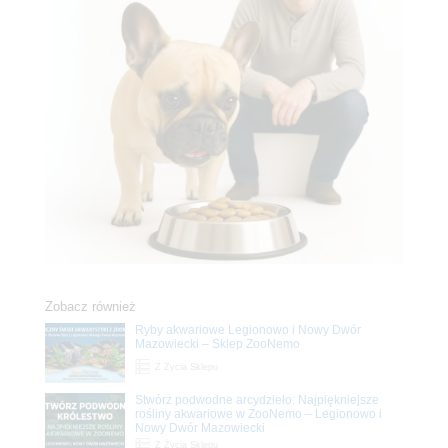
Zobacz również
Ryby akwariowe Legionowo i Nowy Dwór
Mazowiecki – Sklep ZooNemo
Z Życia Sklepu
Stwórz podwodne arcydzieło: Najpiękniejsze
rośliny akwariowe w ZooNemo – Legionowo i
Nowy Dwór Mazowiecki
Z Życia Sklepu