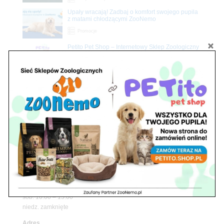
Upały wracają! Zadbaj o komfort swojego pupila
z matami chłodzącymi ZooNemo
Promocje
Petito Pet Shop – Internetowy Sklep Zoologiczny
Online! Wszystko Dla Twojego Pupila | ZooNemo
Z Życia Sklepu
Znajdź nas
Adres
05-120 Legionowo
ul. Piłsudskiego 31,
pawilon 134
tel./fax. 22 784 71 96
Godziny pracy
pon. – piąt. 10.00 – 19.00
sob. 10.00 – 15.00
niedz. zamknięte
Adres