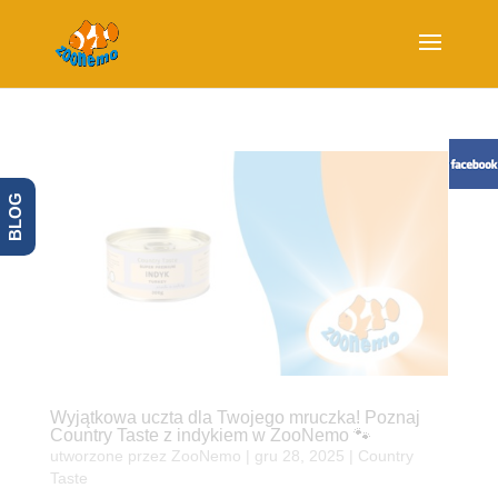
BLOG
Wyjątkowa uczta dla Twojego mruczka! Poznaj
Country Taste z indykiem w ZooNemo 🐾
utworzone przez
ZooNemo
|
gru 28, 2025
|
Country
Taste