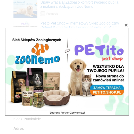
Upały wracają! Zadbaj o komfort swojego pupila
z matami chłodzącymi ZooNemo
Promocje
Petito Pet Shop – Internetowy Sklep Zoologiczny
Online! Wszystko Dla Twojego Pupila | ZooNemo
Z Życia Sklepu
Znajdź nas
Adres
05-120 Legionowo
ul. Piłsudskiego 31,
pawilon 134
tel./fax. 22 784 71 96
Godziny pracy
pon. – piąt. 10.00 – 19.00
sob. 10.00 – 15.00
niedz. zamknięte
Adres