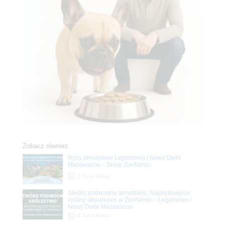
Zobacz również
Ryby akwariowe Legionowo i Nowy Dwór
Mazowiecki – Sklep ZooNemo
Z Życia Sklepu
Stwórz podwodne arcydzieło: Najpiękniejsze
rośliny akwariowe w ZooNemo – Legionowo i
Nowy Dwór Mazowiecki
Z Życia Sklepu