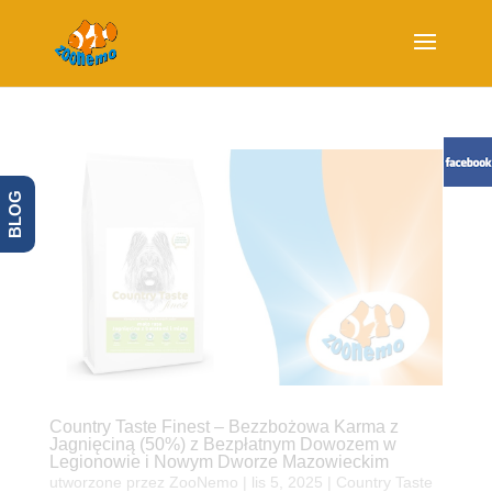
BLOG
Country Taste Finest – Bezzbożowa Karma z
Jagnięciną (50%) z Bezpłatnym Dowozem w
Legionowie i Nowym Dworze Mazowieckim
utworzone przez
ZooNemo
|
lis 5, 2025
|
Country Taste