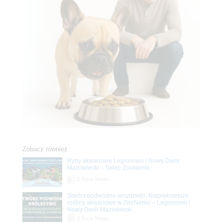
Zobacz również
Ryby akwariowe Legionowo i Nowy Dwór
Mazowiecki – Sklep ZooNemo
Z Życia Sklepu
Stwórz podwodne arcydzieło: Najpiękniejsze
rośliny akwariowe w ZooNemo – Legionowo i
Nowy Dwór Mazowiecki
Z Życia Sklepu