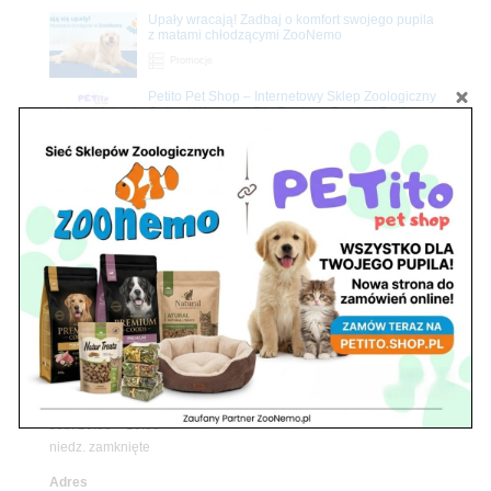
Upały wracają! Zadbaj o komfort swojego pupila
z matami chłodzącymi ZooNemo
Promocje
Petito Pet Shop – Internetowy Sklep Zoologiczny
Online! Wszystko Dla Twojego Pupila | ZooNemo
Z Życia Sklepu
Znajdź nas
Adres
05-120 Legionowo
ul. Piłsudskiego 31,
pawilon 134
tel./fax. 22 784 71 96
Godziny pracy
pon. – piąt. 10.00 – 19.00
sob. 10.00 – 15.00
niedz. zamknięte
Adres