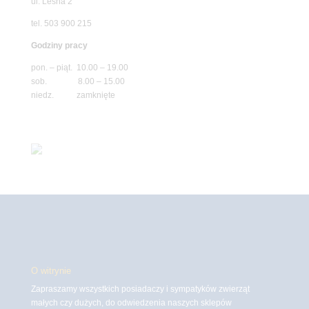
ul. Leśna 2
tel. 503 900 215
Godziny pracy
pon. – piąt. 10.00 – 19.00
sob. 8.00 – 15.00
niedz. zamknięte
O witrynie
Zapraszamy wszystkich posiadaczy i sympatyków zwierząt
małych czy dużych, do odwiedzenia naszych sklepów