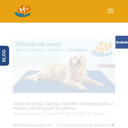
BLOG
Upały wracają! Zadbaj o komfort swojego pupila z
matami chłodzącymi ZooNemo
utworzone przez
ZooNemo
|
lip 9, 2026
|
Promocje
28Nadchodzą gorące dni – czy Twój pies jest na nie gotowy? ☀️🐕