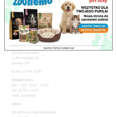
Z Życia Sklepu
Niedziela handlowa w Zoonemo – Informacja o
godzinach otwarcia
Z Życia Sklepu
Znajdź nas
Adres
05-120 Legionowo
ul. Piłsudskiego 31,
pawilon 134
tel./fax. 22 784 71 96
Godziny pracy
pon. – piąt. 10.00 – 19.00
sob. 10.00 – 15.00
niedz. zamknięte
Adres
05-100 Nowy Dwór Mazowiecki