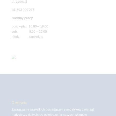
ul. Leśna 2
tel. 503 900 215
Godziny pracy
pon. – piąt. 10.00 – 19.00
sob. 8.00 – 15.00
niedz. zamknięte
O witrynie
Zapraszamy wszystkich posiadaczy i sympatyków zwierząt
małych czy dużych, do odwiedzenia naszych sklepów