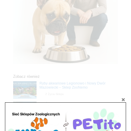
Zobacz również
Ryby akwariowe Legionowo i Nowy Dwór
Mazowiecki – Sklep ZooNemo
Z Życia Sklepu
Stwórz podwodne arcydzieło: Najpiękniejsze
rośliny akwariowe w ZooNemo – Legionowo i
Nowy Dwór Mazowiecki
Z Życia Sklepu
Upały wracają! Zadbaj o komfort swojego pupila
z matami chłodzącymi ZooNemo