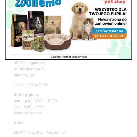
Promocje
Petito Pet Shop – Internetowy Sklep Zoologiczny
Online! Wszystko Dla Twojego Pupila | ZooNemo
Z Życia Sklepu
Znajdź nas
Adres
05-120 Legionowo
ul. Piłsudskiego 31,
pawilon 134
tel./fax. 22 784 71 96
Godziny pracy
pon. – piąt. 10.00 – 19.00
sob. 10.00 – 15.00
niedz. zamknięte
Adres
05-100 Nowy Dwór Mazowiecki