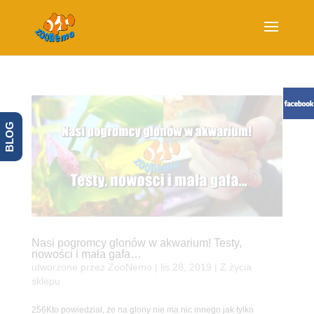
BLOG
Nasi pogromcy glonów w akwarium! Testy,
nowości i mała gafa…
utworzone przez
ZooNemo
|
lis 28, 2019
|
Z życia
sklepu
256Kto powiedział, że na glony nie ma nic innego jak tylko