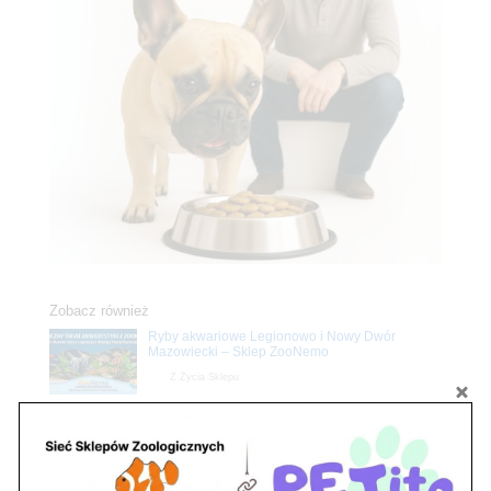
Zobacz również
Ryby akwariowe Legionowo i Nowy Dwór
Mazowiecki – Sklep ZooNemo
Z Życia Sklepu
Stwórz podwodne arcydzieło: Najpiękniejsze
rośliny akwariowe w ZooNemo – Legionowo i
Nowy Dwór Mazowiecki
Z Życia Sklepu