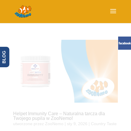
BLOG
Helpet Immunity Care – Naturalna tarcza dla
Twojego pupila w ZooNemo!
utworzone przez
ZooNemo
|
sty 9, 2026
|
Country Taste