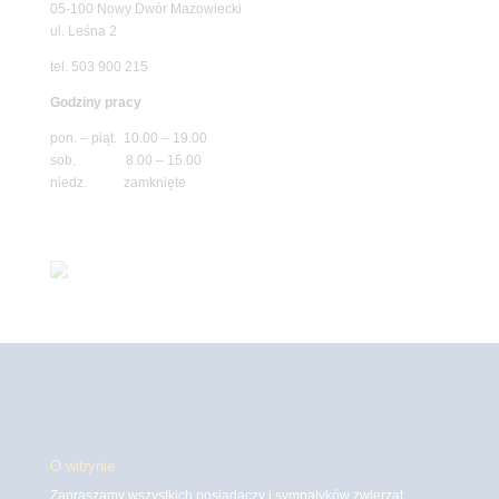
05-100 Nowy Dwór Mazowiecki
ul. Leśna 2
tel. 503 900 215
Godziny pracy
pon. – piąt. 10.00 – 19.00
sob. 8.00 – 15.00
niedz. zamknięte
O witrynie
Zapraszamy wszystkich posiadaczy i sympatyków zwierząt