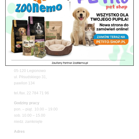
Upały wracają! Zadbaj o komfort swojego pupila
z matami chłodzącymi ZooNemo
Promocje
Petito Pet Shop – Internetowy Sklep Zoologiczny
Online! Wszystko Dla Twojego Pupila | ZooNemo
Z Życia Sklepu
Znajdź nas
Adres
05-120 Legionowo
ul. Piłsudskiego 31,
pawilon 134
tel./fax. 22 784 71 96
Godziny pracy
pon. – piąt. 10.00 – 19.00
sob. 10.00 – 15.00
niedz. zamknięte
Adres