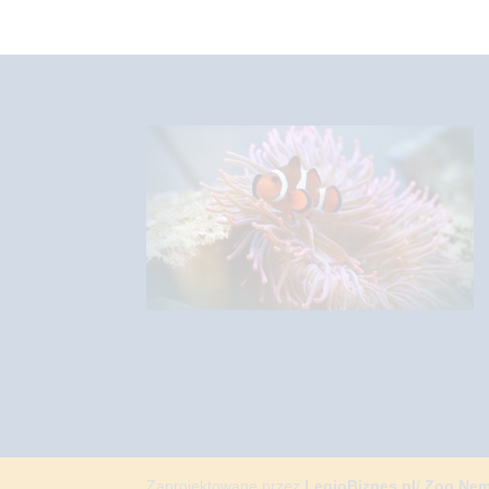
Zaprojektowane przez
LegioBiznes.pl
/
Zoo Ne