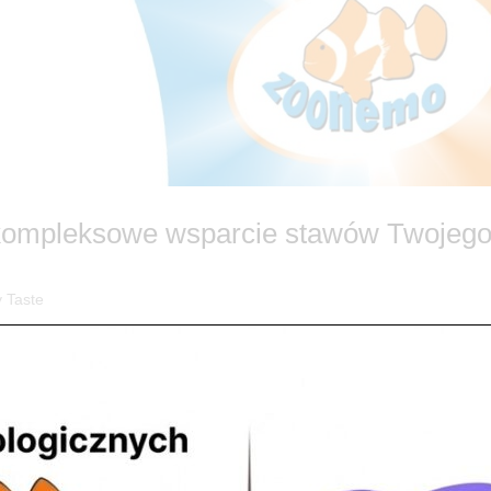
 kompleksowe wsparcie stawów Twojeg
 Taste
Widzisz, że wstaje z trudem lub unika wchodzenia po schodach? Nie po
ooNemo doskonale wiemy, że zdrowy ruch to podstawa szczęścia każde