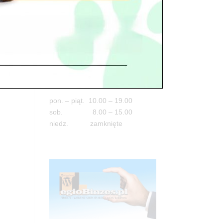
Adres
05-100 Nowy Dwór Mazowiecki
ul. Leśna 2
tel. 503 900 215
Godziny pracy
pon. – piąt. 10.00 – 19.00
sob. 8.00 – 15.00
niedz. zamknięte