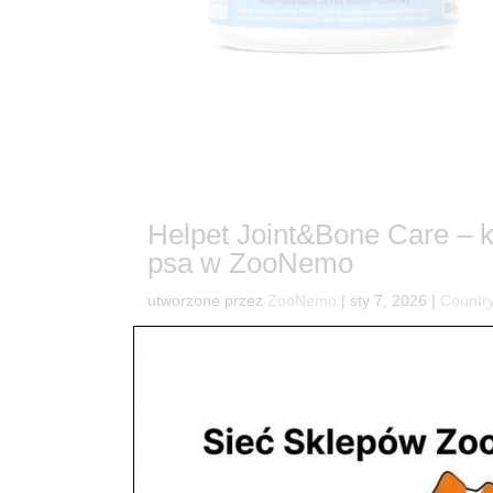
Helpet Joint&Bone Care –
psa w ZooNemo
utworzone przez
ZooNemo
|
sty 7, 2026
|
Country
7🐕 Twój pies stracił dawną energię do zabawy? 
aby ból stawów odebrał mu radość z życia! W Z
czworonoga. Przedstawiamy Helpet...