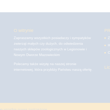
O witrynie
P
Zapraszamy wszystkich posiadaczy i sympatyków
Z
zwierząt małych czy dużych, do odwiedzenia
H
naszych sklepów zoologicznych w Legionowie i
C
Nowym Dworze Mazowieckim
Polecamy także wizytę na naszej stronie
Li
internetowej, która przybliży Państwu naszą ofertę.
mo
wszelkie prawa zastrzeżone