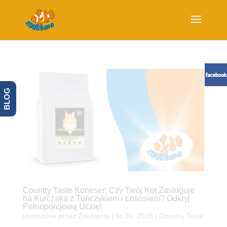
BLOG
Country Taste Koneser: Czy Twój Kot Zasługuje
na Kurczaka z Tuńczykiem i Łososiem? Odkryj
Pełnoporcjową Ucztę!
utworzone przez
ZooNemo
|
lis 20, 2025
|
Country Taste