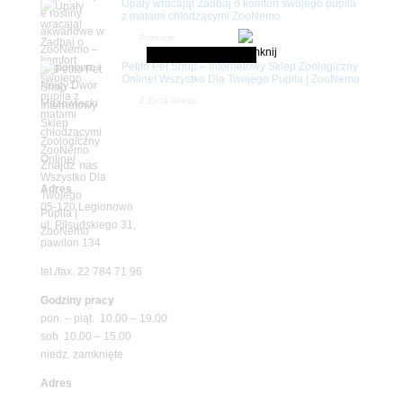
Upały wracają! Zadbaj o komfort swojego pupila
z matami chłodzącymi ZooNemo
Promocje
Petito Pet Shop – Internetowy Sklep Zoologiczny
Online! Wszystko Dla Twojego Pupila | ZooNemo
Z Życia Sklepu
Znajdź nas
Adres
05-120 Legionowo
ul. Piłsudskiego 31,
pawilon 134
tel./fax. 22 784 71 96
Godziny pracy
pon. – piąt. 10.00 – 19.00
sob. 10.00 – 15.00
niedz. zamknięte
Adres