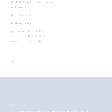
05-100 Nowy Dwór Mazowiecki
ul. Leśna 2
tel. 503 900 215
Godziny pracy
pon. – piąt. 10.00 – 19.00
sob. 8.00 – 15.00
niedz. zamknięte
O witrynie
Zapraszamy wszystkich posiadaczy i sympatyków zwierząt