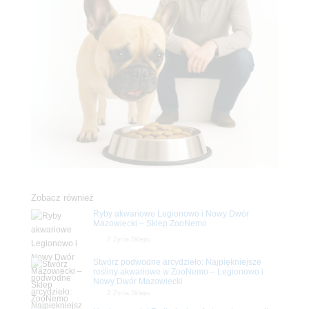
Zobacz również
Ryby akwariowe Legionowo i Nowy Dwór
Mazowiecki – Sklep ZooNemo
Z Życia Sklepu
Stwórz podwodne arcydzieło: Najpiękniejsze
rośliny akwariowe w ZooNemo – Legionowo i
Nowy Dwór Mazowiecki
Z Życia Sklepu